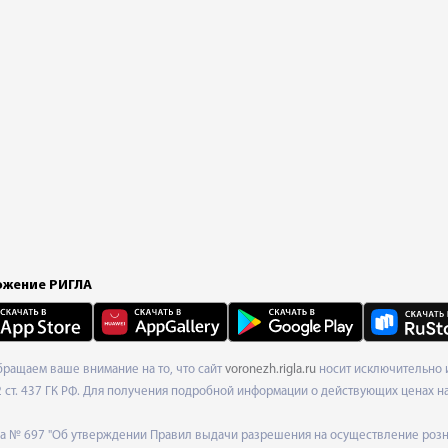
жение РИГЛА
Обращаем ваше внимание на то, что сайт
voronezh.rigla.ru
носит исключительно и
ст. 437 ГК РФ. Для получения подробной информации о действующих ценах на 
ода № 697 "Об утверждении Правил выдачи разрешения на осуществление роз