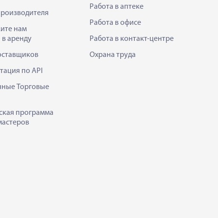
Работа в аптеке
производителя
Работа в офисе
ите нам
 в аренду
Работа в контакт-центре
оставщиков
Охрана труда
тация по API
нные Торговые
ская программа
мастеров