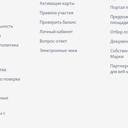
Активация карты
Портал 
Правила участия
Предлож
Проверить баланс
площади
ьность
Личный кабинет
Отбор п
в
Вопрос-ответ
Докумен
политика
Электронные чеки
Собстве
е
Марки
Партнер
тва
для веб-
 о поверке
ьные
ы с