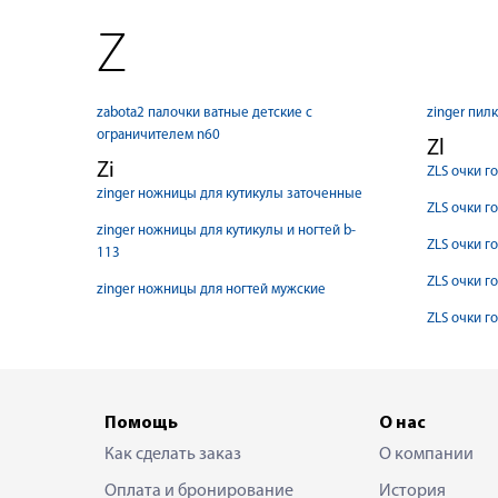
Z
zabota2 палочки ватные детские с
zinger пил
ограничителем n60
Zl
Zi
ZLS очки г
zinger ножницы для кутикулы заточенные
ZLS очки г
zinger ножницы для кутикулы и ногтей b-
ZLS очки г
113
ZLS очки г
zinger ножницы для ногтей мужские
ZLS очки г
Помощь
О нас
Как сделать заказ
О компании
Оплата и бронирование
История