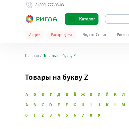
8 (800) 777-03-03
Каталог
Акции
Распродажа
Яндекс Сплит
Ригла 
Главная
Товары на букву Z
Товары на букву Z
А
Б
В
Г
Д
Е
Ё
Ж
З
И
Й
К
Л
A
B
C
D
E
F
G
H
I
J
K
L
M
0
1
2
3
4
5
6
7
8
9