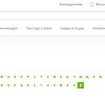
Арендодателям
Мои р
рекомендует
Простуда и грипп
Сердце и сосуды
Аллерги
М
Н
О
П
Р
С
Т
У
Ф
Х
Ц
Ч
Ш
Щ
Э
Ю
N
O
P
Q
R
S
T
U
V
W
X
Y
Z