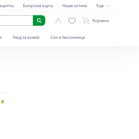
ецепты
Бонусная карта
Наши аптеки
Еще
Корзина
я
Уход за кожей
Сон и бессонница
Я