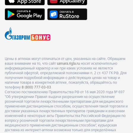
Цены в аптеках могут отличаться от цен, указанных на сайте. Обращаем
ваше внимание на то, что сайт
samara.rigla.ru
носит исключительно
информационный характер и ни при каких условиях не является
публичной офертой, определяемой положениями п. 2 ст. 437 ГК РФ. Для
получения подробной информации о действующих ценах на товар и
наличии товара в конкретной аптеке, пожалуйста, обращайтесь по
телефону
8 (800) 777-03-03
Согласно постановлению Правительства РФ от 16 мая 2020 года № 697
"Об утверждении Правил выдачи разрешения на осуществление
розничной торговли лекарственными препаратами для медицинского
применения дистанционным способом, осуществления такой торговли и
доставки указанных лекарственных препаратов гражданам и внесении
изменений в некоторые акты Правительства Российской Федерации по
вопросу розничной торговли лекарственными препаратами для
медицинского применения дистанционным способом", курьерская
доставка из интернет-аптеки возможна только для определённых