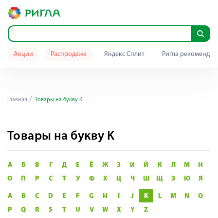
Акции
Распродажа
Яндекс Сплит
Ригла рекомендуе
Главная
Товары на букву K
Товары на букву K
А
Б
В
Г
Д
Е
Ё
Ж
З
И
Й
К
Л
М
Н
О
П
Р
С
Т
У
Ф
Х
Ц
Ч
Ш
Щ
Э
Ю
Я
A
B
C
D
E
F
G
H
I
J
K
L
M
N
O
P
Q
R
S
T
U
V
W
X
Y
Z