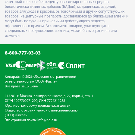
категорий товаров: безрецептурных лекарственных средств,
биологически активных добавок (БАДов), медицинских изделий,
товаров для ухода и красоты, бытовой химии и других сопутствующих
товаров. Рецептурные препараты доставляются до ближайшей аптеки и
могут быть получены при наличии действующего рецепта,
оформленного врачом. Ассортимент товаров, участвующих в
специальных предложениях и акциях, может быть ограничен или
изменен
8-800-777-03-03
Копирайт: © 2026 Общество с ограниченной
ответственностью (ООО) «Ригла»
Все права защищены
115201, г. Москва, Каширское шоссе, д. 22, корп. 4, стр. 1
ОГРН 1027700271290; ИНН 7724211288
Юр. лицо, которому принадлежит домен:
Общество с ограниченной ответственностью
(ООО) «Ригла»
Электронная почта:
info@rigla.ru