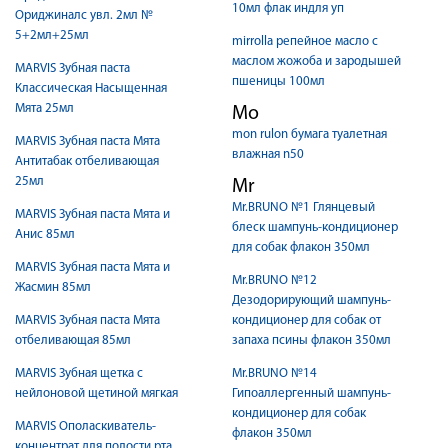
10мл флак индля уп
Ориджиналс увл. 2мл №
5+2мл+25мл
mirrolla репейное масло с
маслом жожоба и зародышей
MARVIS Зубная паста
пшеницы 100мл
Классическая Насыщенная
Мята 25мл
Mo
mon rulon бумага туалетная
MARVIS Зубная паста Мята
влажная n50
Антитабак отбеливающая
25мл
Mr
Mr.BRUNO №1 Глянцевый
MARVIS Зубная паста Мята и
блеск шампунь-кондиционер
Анис 85мл
для собак флакон 350мл
MARVIS Зубная паста Мята и
Mr.BRUNO №12
Жасмин 85мл
Дезодорирующий шампунь-
MARVIS Зубная паста Мята
кондиционер для собак от
отбеливающая 85мл
запаха псины флакон 350мл
MARVIS Зубная щетка с
Mr.BRUNO №14
нейлоновой щетиной мягкая
Гипоаллергенный шампунь-
кондиционер для собак
MARVIS Ополаскиватель-
флакон 350мл
концентрат для полости рта