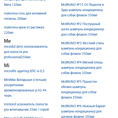
Мята 120мл
Mr.BRUNO №15 От Перхоти и
Зуда шампунь-кондиционер
maternea гель для интимной
для собак флакон 350мл
гигиены 200мл
Mr.BRUNO №2 Послушный
maternea крем от растяжек
шелк шампунь-кондиционер
220мл
для собак флакон 350мл
Me
Mr.BRUNO №3 Жесткий стиль
mexidol dent ополаскиватель
шампунь-кондиционер для
для полости рта
собак флакон 350мл
professional250мл
Mr.BRUNO №4 Мягкий плюш
Mi
шампунь-кондиционер для
microlife адаптер БПС-6-0,5
собак флакон 350мл
MiniMax Вкладыши (стельки)
Mr.BRUNO №5 Пушистое
ультратонкие
облако шампунь-
ароматизированные р.42-44
кондиционер для собак
черн.
флакон 350мл
mintorol освежитель полости
Mr.BRUNO №6 Нежный бархат
рта антигаишник 25мл / спрей
шампунь-кондиционер для
щенков флакон 350мл