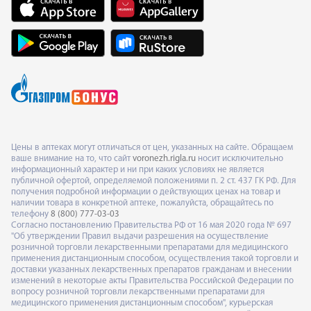
Цены в аптеках могут отличаться от цен, указанных на сайте. Обращаем
ваше внимание на то, что сайт
voronezh.rigla.ru
носит исключительно
информационный характер и ни при каких условиях не является
публичной офертой, определяемой положениями п. 2 ст. 437 ГК РФ. Для
получения подробной информации о действующих ценах на товар и
наличии товара в конкретной аптеке, пожалуйста, обращайтесь по
телефону
8 (800) 777-03-03
Согласно постановлению Правительства РФ от 16 мая 2020 года № 697
"Об утверждении Правил выдачи разрешения на осуществление
розничной торговли лекарственными препаратами для медицинского
применения дистанционным способом, осуществления такой торговли и
доставки указанных лекарственных препаратов гражданам и внесении
изменений в некоторые акты Правительства Российской Федерации по
вопросу розничной торговли лекарственными препаратами для
медицинского применения дистанционным способом", курьерская