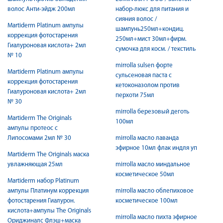
волос Анти-эйдж 200мл
набор-люкс для питания и
сияния волос /
Martiderm Platinum ампулы
шампунь250мл+кондиц.
коррекция фотостарения
250мл+мист 30мл+фирм.
Гиалуроновая кислота+ 2мл
сумочка для косм. / текстиль
№ 10
mirrolla sulsen форте
Martiderm Platinum ампулы
сульсеновая паста с
коррекция фотостарения
кетоконазолом против
Гиалуроновая кислота+ 2мл
перхоти 75мл
№ 30
mirrolla березовый деготь
Martiderm The Originals
100мл
ампулы протеос с
Липосомами 2мл № 30
mirrolla масло лаванда
эфирное 10мл флак индля уп
Martiderm The Originals маска
увлажняющая 25мл
mirrolla масло миндальное
косметическое 50мл
Martiderm набор Platinum
ампулы Платинум коррекция
mirrolla масло облепиховое
фотостарения Гиалурон.
косметическое 100мл
кислота+ампулы The Originals
mirrolla масло пихта эфирное
Ориджиналс Флэш+маска