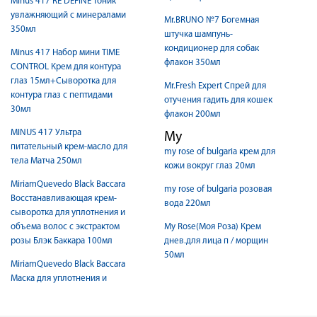
Minus 417 RE DEFINE тоник
увлажняющий с минералами
Mr.BRUNO №7 Богемная
350мл
штучка шампунь-
кондиционер для собак
Minus 417 Набор мини TIME
флакон 350мл
CONTROL Крем для контура
глаз 15мл+Сыворотка для
Mr.Fresh Expert Спрей для
контура глаз с пептидами
отучения гадить для кошек
30мл
флакон 200мл
MINUS 417 Ультра
My
питательный крем-масло для
my rose of bulgaria крем для
тела Матча 250мл
кожи вокруг глаз 20мл
MiriamQuevedo Black Baccara
my rose of bulgaria розовая
Восстанавливающая крем-
вода 220мл
сыворотка для уплотнения и
объема волос с экстрактом
My Rose(Моя Роза) Крем
розы Блэк Баккара 100мл
днев.для лица п / морщин
50мл
MiriamQuevedo Black Baccara
Маска для уплотнения и