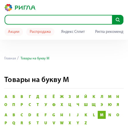
Акции
Распродажа
Яндекс Сплит
Ригла рекомендуе
Главная
Товары на букву M
Товары на букву M
А
Б
В
Г
Д
Е
Ё
Ж
З
И
Й
К
Л
М
Н
О
П
Р
С
Т
У
Ф
Х
Ц
Ч
Ш
Щ
Э
Ю
Я
A
B
C
D
E
F
G
H
I
J
K
L
M
N
O
P
Q
R
S
T
U
V
W
X
Y
Z