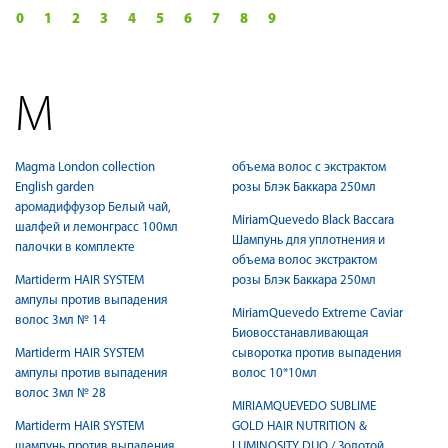
0
1
2
3
4
5
6
7
8
9
M
Magma London collection
объема волос с экстрактом
English garden
розы Блэк Баккара 250мл
аромадиффузор Белый чай,
MiriamQuevedo Black Baccara
шалфей и лемонграсс 100мл
Шампунь для уплотнения и
палочки в комплекте
объема волос экстрактом
Martiderm HAIR SYSTEM
розы Блэк Баккара 250мл
ампулы против выпадения
MiriamQuevedo Extreme Caviar
волос 3мл № 14
Биовосстанавливающая
Martiderm HAIR SYSTEM
сыворотка против выпадения
ампулы против выпадения
волос 10*10мл
волос 3мл № 28
MIRIAMQUEVEDO SUBLIME
Martiderm HAIR SYSTEM
GOLD HAIR NUTRITION &
шампунь против выпадения
LUMINOSITY DUO / Золотой