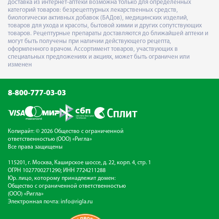
доставка из интернет-аптеки возможна только для определённых
категорий товаров: безрецептурных лекарственных средств,
биологически активных добавок (БАДов), медицинских изделий,
товаров для ухода и красоты, бытовой химии и других сопутствующих
товаров. Рецептурные препараты доставляются до ближайшей аптеки и
могут быть получены при наличии действующего рецепта,
оформленного врачом. Ассортимент товаров, участвующих в
специальных предложениях и акциях, может быть ограничен или
изменен
8-800-777-03-03
Копирайт: © 2026 Общество с ограниченной
ответственностью (ООО) «Ригла»
Все права защищены
115201, г. Москва, Каширское шоссе, д. 22, корп. 4, стр. 1
ОГРН 1027700271290; ИНН 7724211288
Юр. лицо, которому принадлежит домен:
Общество с ограниченной ответственностью
(ООО) «Ригла»
Электронная почта:
info@rigla.ru