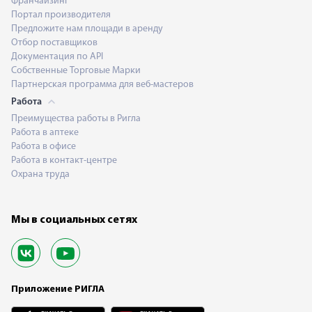
Франчайзинг
Портал производителя
Предложите нам площади в аренду
Отбор поставщиков
Документация по API
Собственные Торговые Марки
Партнерская программа для веб-мастеров
Работа
Преимущества работы в Ригла
Работа в аптеке
Работа в офисе
Работа в контакт-центре
Охрана труда
Мы в социальных сетях
Приложение РИГЛА