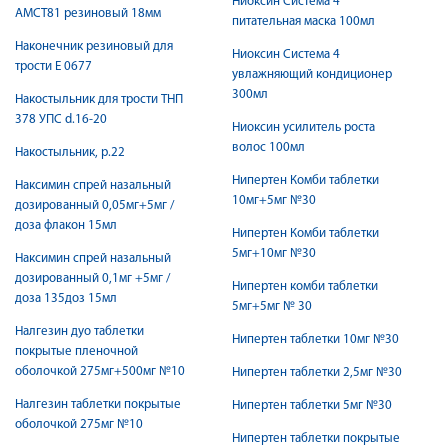
Ниоксин Система 4
АМСТ81 резиновый 18мм
питательная маска 100мл
Наконечник резиновый для
Ниоксин Система 4
трости Е 0677
увлажняющий кондиционер
300мл
Накостыльник для трости ТНП
378 УПС d.16-20
Ниоксин усилитель роста
волос 100мл
Накостыльник, р.22
Нипертен Комби таблетки
Наксимин спрей назальный
10мг+5мг №30
дозированный 0,05мг+5мг /
доза флакон 15мл
Нипертен Комби таблетки
5мг+10мг №30
Наксимин спрей назальный
дозированный 0,1мг +5мг /
Нипертен комби таблетки
доза 135доз 15мл
5мг+5мг № 30
Налгезин дуо таблетки
Нипертен таблетки 10мг №30
покрытые пленочной
оболочкой 275мг+500мг №10
Нипертен таблетки 2,5мг №30
Налгезин таблетки покрытые
Нипертен таблетки 5мг №30
оболочкой 275мг №10
Нипертен таблетки покрытые