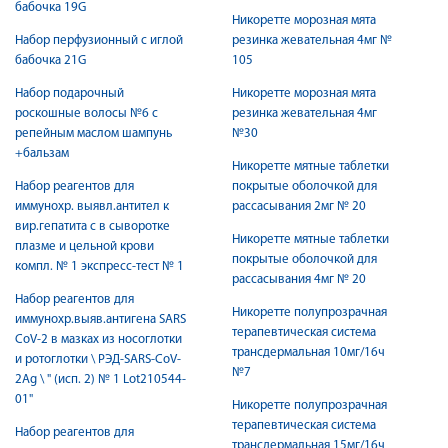
бабочка 19G
Никоретте морозная мята
Набор перфузионный с иглой
резинка жевательная 4мг №
бабочка 21G
105
Набор подарочный
Никоретте морозная мята
роскошные волосы №6 с
резинка жевательная 4мг
репейным маслом шампунь
№30
+бальзам
Никоретте мятные таблетки
Набор реагентов для
покрытые оболочкой для
иммунохр. выявл.антител к
рассасывания 2мг № 20
вир.гепатита с в сыворотке
Никоретте мятные таблетки
плазме и цельной крови
покрытые оболочкой для
компл. № 1 экспресс-тест № 1
рассасывания 4мг № 20
Набор реагентов для
Никоретте полупрозрачная
иммунохр.выяв.антигена SARS
терапевтическая система
CoV-2 в мазках из носоглотки
трансдермальная 10мг/16ч
и ротоглотки \ РЭД-SARS-CoV-
№7
2Ag \ " (исп. 2) № 1 Lot210544-
01"
Никоретте полупрозрачная
терапевтическая система
Набор реагентов для
трансдермальная 15мг/16ч