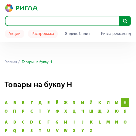
Акции
Распродажа
Яндекс Сплит
Ригла рекомендуе
Главная
Товары на букву Н
Товары на букву Н
А
Б
В
Г
Д
Е
Ё
Ж
З
И
Й
К
Л
М
Н
О
П
Р
С
Т
У
Ф
Х
Ц
Ч
Ш
Щ
Э
Ю
Я
A
B
C
D
E
F
G
H
I
J
K
L
M
N
O
P
Q
R
S
T
U
V
W
X
Y
Z