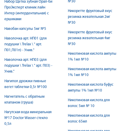
№30
Набор Щетка зубная Орал-би
ПроЭксперт клиник лайн
Никоретте фруктовый вкус
Интер (интердентальная) с
резинка жевательная 2мг
ершиками
№30
Навобан капсулы 5мг №5
Никоретте фруктовый вкус
резинка жевательная 4мг
Наволочка арт. НП01 (для
№30
подушки \ Trelax \ " арт.
П01,П01п) - Унив."
Никотиновая кислота ампулы
1% 1мл №10
Наволочка арт. НП03 (для
подушки \ Trelax \ " арт. П03) -
Никотиновая кислота ампулы
Унив."
1% 1мл №10
Нагипол дрожжи пивные
Никотиновая кислота буфус
вегет таблетки 0,5г №100
ампулы 1% 1мл №10
Нагнетатель с обратным
Никотиновая кислота для
клапаном (груша)
волос 5мл № 10
Нагутская вода минеральная
Никотиновая кислота для
№17 Doctor Wasser стекло
волос 65мл
0,5л