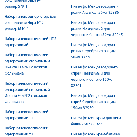
со шпателем Эйра № 1
размер S № 1
Нивея фо Мен дезодорант-
ролик Аква Кул 50мл 82886
Набор гинек. однор. стер. Ева
со шпателем Эйра № 2
Нивея фо Мен дезодорант-
размер М № 1
ролик Невидимый для
черного и белого 50мл 82245
Набор гинекологический НГ-3
одноразовый
Нивея фо Мен дезодорант-
ролик Серебряная защита
Набор гинекологический
50мл 83778
одноразовый стерильный
Инекта Ева №1 с ложкой
Нивея фо Мен дезодорант-
Фолькмана
спрей Невидимый для
черного и белого 150мл
Набор гинекологический
82241
одноразовый стерильный
Инекта Ева №2 с ложкой
Нивея фо Мен дезодорант-
Фолькмана
спрей Серебряная защита
150мл 82959
Набор гинекологический
одноразовый т.1
Нивея фо Мен крем для лица
банка 75мл 83922
Набор гинекологический
одноразовый т.2
Нивея фо Мен крем-бальзам