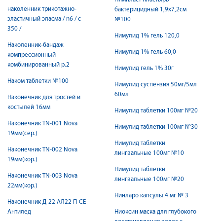
наколенник трикотажно-
бактерицидный 1,9х7,2см
эластичный эласма / n6 / с
№100
350 /
Нимулид 1% гель 120,0
Наколенник-бандаж
Нимулид 1% гель 60,0
компрессионный
комбинированный р.2
Нимулид гель 1% 30г
Наком таблетки №100
Нимулид суспензия 50мг/5мл
60мл
Наконечник для тростей и
костылей 16мм
Нимулид таблетки 100мг №20
Наконечник TN-001 Nova
Нимулид таблетки 100мг №30
19мм(сер.)
Нимулид таблетки
Наконечник TN-002 Nova
лингвальные 100мг №10
19мм(кор.)
Нимулид таблетки
Наконечник TN-003 Nova
лингвальные 100мг №20
22мм(кор.)
Нинларо капсулы 4 мг № 3
Наконечник Д-22 АЛ22 П-СЕ
Антилед
Ниоксин маска для глубокого