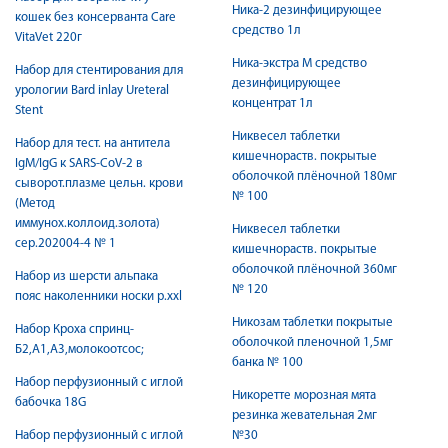
Ника-2 дезинфицирующее
кошек без консерванта Care
средство 1л
VitaVet 220г
Ника-экстра М средство
Набор для стентирования для
дезинфицирующее
урологии Bard inlay Ureteral
концентрат 1л
Stent
Никвесел таблетки
Набор для тест. на антитела
кишечнораств. покрытые
IgM/IgG к SARS-CoV-2 в
оболочкой плёночной 180мг
сыворот.плазме цельн. крови
№ 100
(Метод
иммунох.коллоид.золота)
Никвесел таблетки
сер.202004-4 № 1
кишечнораств. покрытые
оболочкой плёночной 360мг
Набор из шерсти альпака
№ 120
пояс наколенники носки р.ххl
Никозам таблетки покрытые
Набор Кроха спринц-
оболочкой пленочной 1,5мг
Б2,А1,А3,молокоотсос;
банка № 100
Набор перфузионный с иглой
Никоретте морозная мята
бабочка 18G
резинка жевательная 2мг
Набор перфузионный с иглой
№30