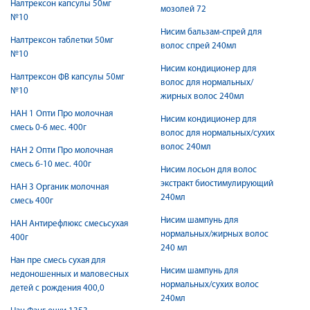
Налтрексон капсулы 50мг
мозолей 72
№10
Нисим бальзам-спрей для
Налтрексон таблетки 50мг
волос спрей 240мл
№10
Нисим кондиционер для
Налтрексон ФВ капсулы 50мг
волос для нормальных/
№10
жирных волос 240мл
НАН 1 Опти Про молочная
Нисим кондиционер для
смесь 0-6 мес. 400г
волос для нормальных/сухих
волос 240мл
НАН 2 Опти Про молочная
смесь 6-10 мес. 400г
Нисим лосьон для волос
экстракт биостимулирующий
НАН 3 Органик молочная
240мл
смесь 400г
Нисим шампунь для
НАН Антирефлюкс смесьсухая
нормальных/жирных волос
400г
240 мл
Нан пре смесь сухая для
Нисим шампунь для
недоношенных и маловесных
нормальных/сухих волос
детей с рождения 400,0
240мл