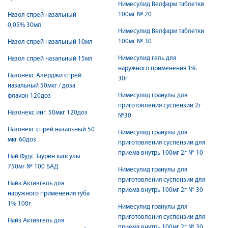
Нимесулид Велфарм таблетки
100мг № 20
Назол спрей назальный
0,05% 30мл
Нимесулид Велфарм таблетки
100мг № 30
Назол спрей назальный 10мл
Нимесулид гель для
Назол спрей назальный 15мл
наружного применения 1%
Назонекс Алерджи спрей
30г
назальный 50мкг / доза
Нимесулид гранулы для
флакон 120доз
приготовления суспензии 2г
Назонекс инг. 50мкг 120доз
№30
Назонекс спрей назальный 50
Нимесулид гранулы для
мкг 60доз
приготовления суспензии для
приема внутрь 100мг 2г № 10
Най Фудс Таурин капсулы
750мг № 100 БАД
Нимесулид гранулы для
приготовления суспензии для
Найз Активгель для
приема внутрь 100мг 2г № 30
наружного применения туба
1% 100г
Нимесулид гранулы для
приготовления суспензии для
Найз Активгель для
приема внутрь 100мг 2г № 30