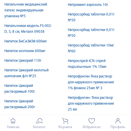
Напальчник медицинский
Нитроминт аэрозоль 10г
латекс индивидуальная
Нитросорбид таблетки 0,01г
упаковка №5
№50
Напальчники модель FS-002-
Нитросорбид таблетки 0,01г
D, S, 8 см, Металл 09038
№50
Напиток БиСиЭйЭй 600мл
Нитросорбид таблетки 10мг
Напиток изотоник 600мл
№60
Напиток Цикорий 110г
Нитроспрей-ICN спрей
подъязычные 1% 10мл
Напиток Цикорий молотый
шиповник ф/п №25
Нитрофунгин-Тева раствор
для наружного применения
Напиток Цикорий
1% флакон 25мл № 3
растворимый 100г
Нитрофунгин–Тева раствор
Напиток Цикорий
для наружного применения
растворимый 200г
25 мл
Напиток шиповника с
Нифедипин таблетки 10мг
витамин C сух. быстрораств. с
№50
Главная
Каталог
Корзина
Избранное
Профиль
3-х лет пак. 1г № 10