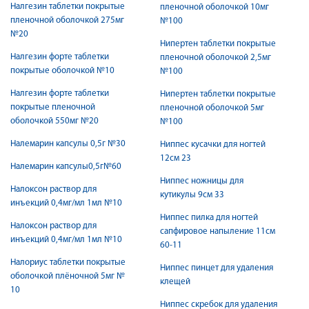
Налгезин таблетки покрытые
пленочной оболочкой 10мг
пленочной оболочкой 275мг
№100
№20
Нипертен таблетки покрытые
Налгезин форте таблетки
пленочной оболочкой 2,5мг
покрытые оболочкой №10
№100
Налгезин форте таблетки
Нипертен таблетки покрытые
покрытые пленочной
пленочной оболочкой 5мг
оболочкой 550мг №20
№100
Налемарин капсулы 0,5г №30
Ниппес кусачки для ногтей
12см 23
Налемарин капсулы0,5г№60
Ниппес ножницы для
Налоксон раствор для
кутикулы 9см 33
инъекций 0,4мг/мл 1мл №10
Ниппес пилка для ногтей
Налоксон раствор для
сапфировое напыление 11см
инъекций 0,4мг/мл 1мл №10
60-11
Налориус таблетки покрытые
Ниппес пинцет для удаления
оболочкой плёночной 5мг №
клещей
10
Ниппес скребок для удаления