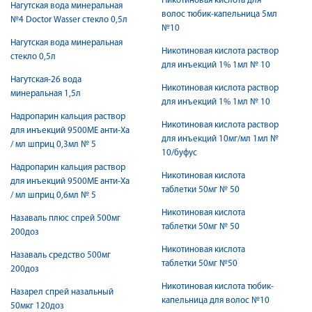
Никотиновая кислота для
Нагутская вода минеральная
волос тюбик-капельница 5мл
№4 Doctor Wasser стекло 0,5л
№10
Нагутская вода минеральная
Никотиновая кислота раствор
стекло 0,5л
для инъекций 1% 1мл № 10
Нагутская-26 вода
Никотиновая кислота раствор
минеральная 1,5л
для инъекций 1% 1мл № 10
Надропарин кальция раствор
Никотиновая кислота раствор
для инъекций 9500МЕ анти-Ха
для инъекций 10мг/мл 1мл №
/ мл шприц 0,3мл № 5
10/буфус
Надропарин кальция раствор
Никотиновая кислота
для инъекций 9500МЕ анти-Ха
таблетки 50мг № 50
/ мл шприц 0,6мл № 5
Никотиновая кислота
Назаваль плюс спрей 500мг
таблетки 50мг № 50
200доз
Никотиновая кислота
Назаваль средство 500мг
таблетки 50мг №50
200доз
Никотиновая кислота тюбик-
Назарел спрей назальный
капельница для волос №10
50мкг 120доз