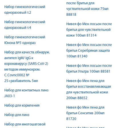
после бритья для
Набор гинекологический
чуствительной кожи 75мл
одноразовый т.2
88818
Набор гинекологический
Нивея фо Мен лосьон после
одноразовый т.4
бритья для чувствительной
кожи 100мл 81314
Набор гинекологический
Юнона №5 однораз
Нивея фо Мен лосьон после
бритья Серебряная защита
Набор для качеств.обнаруж.
100мл 81340
антител IgM/ IgG к
коронавирусу (SARS-CoV-2)
Нивея фо Мен лосьон после
методом иммунохром.
бритья Ультра 100мл 88581
С.Covnc0002 №
25+разбавитель 5мл
Нивея фо Мен пена для
бритья восстанавливающая
Набор для контактных линз
для чувствительной кожи
JA03-1
200мл 88652
Набор для кормления
Нивея фо Мен пена для
бритья Сенситив 200мл
Набор для линз
81720
Набор для многошаговой