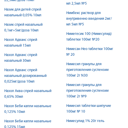
22,5мкг/доза 10мл
мл 2,5мл №5
Назик для детей спрей
Нимбекс раствор для
назальный 0,05% 10мл
внутривенно введения 2мг/
мл 5мл №5
Назик спрей назальный
0,1мг+5мг/доза 10мл
Нимегесик 100 (Нимесулид)
таблетки 100мг №20
Назол Адванс спрей
назальный 15мл
Нимесан Нео таблетки 100мг
№ 20
Назол Адванс спрей
назальный 30мл
Нимесил гранулы для
приготовления суспензии
Назол Адванс спрей
100мг 2г N30
назальный дозированный
0,025мг/доза 10мл
Нимесил гранулы для
приготовления суспензии
Назол Аква спрей назальный
100мг 2г №9
0,65% 30мл
Нимесил таблетки шипучие
Назол Беби капли назальные
100мг № 10
0,125% 10мл
Нимесулид 1% 20г гель
Назол Беби капли назальные
0,125% 15мл