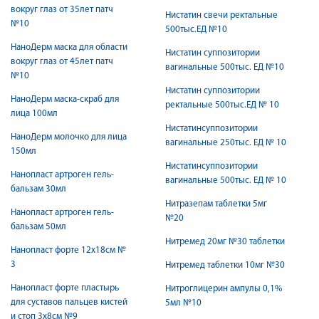
вокруг глаз от 35лет патч
Нистатин свечи ректальные
№10
500тыс.ЕД №10
НаноДерм маска для области
Нистатин суппозитории
вокруг глаз от 45лет патч
вагинальные 500тыс. ЕД №10
№10
Нистатин суппозитории
НаноДерм маска-скраб для
ректальные 500тыс.ЕД № 10
лица 100мл
Нистатинсуппозитории
НаноДерм молочко для лица
вагинальные 250тыс. ЕД № 10
150мл
Нистатинсуппозитории
Нанопласт артроген гель-
вагинальные 500тыс. ЕД № 10
бальзам 30мл
Нитразепам таблетки 5мг
Нанопласт артроген гель-
№20
бальзам 50мл
Нитремед 20мг №30 таблетки
Нанопласт форте 12х18см №
3
Нитремед таблетки 10мг №30
Нанопласт форте пластырь
Нитроглицерин ампулы 0,1%
для суставов пальцев кистей
5мл №10
и стоп 3х8см №9