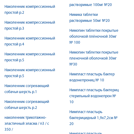
растворимые 100мг №20
Наколенник компрессионный
простой р.2
Нимика таблетки
растворимые 50мг №20
Наколенник компрессионный
простой р.3
Нимопин таблетки покрытые
оболочкой плёночной 30мг
Наколенник компрессионный
№ 100
простой р.4
Нимопин таблетки покрытые
Наколенник компрессионный
пленочной оболочкой 30мг
простой р.5
№30
Наколенник компрессионный
Нимпласт пластырь бактер
простой р.5
водонепрониц № 10
Наколенник согревающий
Нимпласт пластырь бактериц
собачья шерсть р.1
стерильный водонепрон №
Наколенник согревающий
10
собачья шерсть р.2
Нимпласт пластырь
наколенник трикотажно-
бактерицидный 1,9х7,2см №
эластичный эласма / n3 / с
20
350 /
Нимпласт пластырь