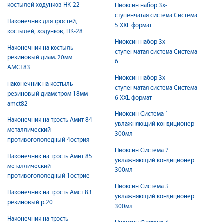
костылей ходунков НК-22
Ниоксин набор 3х-
ступенчатая система Система
Наконечник для тростей,
5 XXL формат
костылей, ходунков, НК-28
Ниоксин набор 3х-
Наконечник на костыль
ступенчатая система Система
резиновый диам. 20мм
6
AMCT83
Ниоксин набор 3х-
наконечник на костыль
ступенчатая система Система
резиновый диаметром 18мм
6 XXL формат
amct82
Ниоксин Система 1
Наконечник на трость Амит 84
увлажняющий кондиционер
металлический
300мл
противогололедный 4острия
Ниоксин Система 2
Наконечник на трость Амит 85
увлажняющий кондиционер
металлический
300мл
противогололедный 1острие
Ниоксин Система 3
Наконечник на трость Амст 83
увлажняющий кондиционер
резиновый р.20
300мл
Наконечник на трость