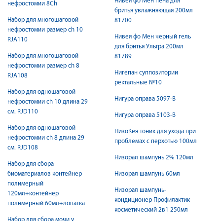
Нивея фо Мен пена для
нефростомии 8Ch
бритья увлажняющая 200мл
Набор для многошаговой
81700
нефростомии размер ch 10
Нивея фо Мен черный гель
RJA110
для бритья Ультра 200мл
Набор для многошаговой
81789
нефростомии размер ch 8
Нигепан суппозитории
RJA108
ректальные №10
Набор для одношаговой
Нигура оправа 5097-B
нефростомии ch 10 длина 29
см. RJD110
Нигура оправа 5103-B
Набор для одношаговой
НизоКея тоник для ухода при
нефростомии ch 8 длина 29
проблемах с перхотью 100мл
см. RJD108
Низорал шампунь 2% 120мл
Набор для сбора
биоматериалов контейнер
Низорал шампунь 60мл
полимерный
Низорал шампунь-
120мл+контейнер
кондиционер Профилактик
полимерный 60мл+лопатка
косметический 2в1 250мл
Набор для сбора мочи у