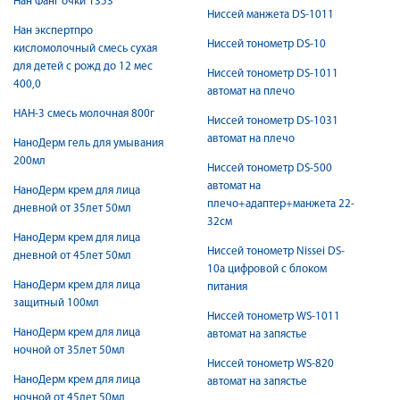
Нан Фанг очки 1353
Ниссей манжета DS-1011
Нан экспертпро
Ниссей тонометр DS-10
кисломолочный смесь сухая
для детей с рожд до 12 мес
Ниссей тонометр DS-1011
400,0
автомат на плечо
НАН-3 смесь молочная 800г
Ниссей тонометр DS-1031
автомат на плечо
НаноДерм гель для умывания
200мл
Ниссей тонометр DS-500
автомат на
НаноДерм крем для лица
плечо+адаптер+манжета 22-
дневной от 35лет 50мл
32см
НаноДерм крем для лица
Ниссей тонометр Nissei DS-
дневной от 45лет 50мл
10a цифровой с блоком
НаноДерм крем для лица
питания
защитный 100мл
Ниссей тонометр WS-1011
НаноДерм крем для лица
автомат на запястье
ночной от 35лет 50мл
Ниссей тонометр WS-820
НаноДерм крем для лица
автомат на запястье
ночной от 45лет 50мл