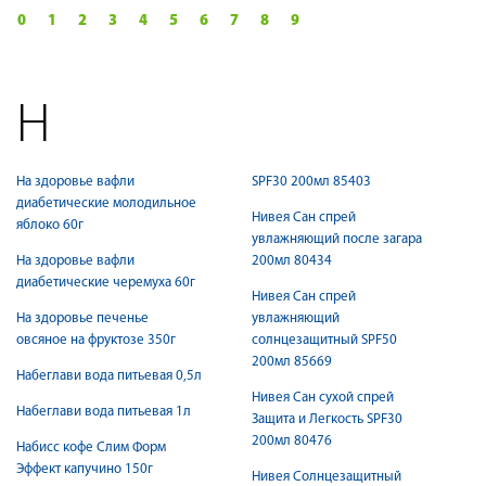
0
1
2
3
4
5
6
7
8
9
Н
На здоровье вафли
SPF30 200мл 85403
диабетические молодильное
Нивея Сан спрей
яблоко 60г
увлажняющий после загара
На здоровье вафли
200мл 80434
диабетические черемуха 60г
Нивея Сан спрей
На здоровье печенье
увлажняющий
овсяное на фруктозе 350г
солнцезащитный SPF50
200мл 85669
Набеглави вода питьевая 0,5л
Нивея Сан сухой спрей
Набеглави вода питьевая 1л
Защита и Легкость SPF30
200мл 80476
Набисс кофе Слим Форм
Эффект капучино 150г
Нивея Солнцезащитный