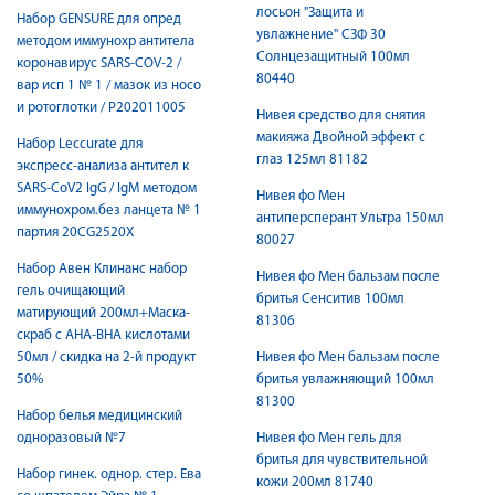
лосьон "Защита и
Набор GENSURE для опред
увлажнение" СЗФ 30
методом иммунохр антитела
Солнцезащитный 100мл
коронавирус SARS-COV-2 /
80440
вар исп 1 № 1 / мазок из носо
и ротоглотки / P202011005
Нивея средство для снятия
макияжа Двойной эффект с
Набор Leccurate для
глаз 125мл 81182
экспресс-анализа антител к
SARS-CoV2 IgG / IgM методом
Нивея фо Мен
иммунохром.без ланцета № 1
антиперсперант Ультра 150мл
партия 20CG2520X
80027
Набор Авен Клинанс набор
Нивея фо Мен бальзам после
гель очищающий
бритья Сенситив 100мл
матирующий 200мл+Маска-
81306
скраб с AHA-BHA кислотами
50мл / скидка на 2-й продукт
Нивея фо Мен бальзам после
50%
бритья увлажняющий 100мл
81300
Набор белья медицинский
одноразовый №7
Нивея фо Мен гель для
бритья для чувствительной
Набор гинек. однор. стер. Ева
кожи 200мл 81740