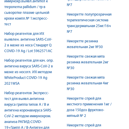
иммунохр.выявл.антител к
№7
тreponema pallidum / тр в
сыворотке плазме цельной
Никоретте полупрозрачная
крови компл.№ 1экспресс-
терапевтическая система
тест
трансдермальная 25мг/16ч
№7
Набор реагентов для ИХ
выявлен. антигена SARS-CoV-
Никоретте резинка
2 в мазке из носа Стандарт Q
жевательная 2мг №30
COVID-19 Ag / Lot 5962571AC
Никоретте свежая мята
Набор реагентов для кач. опр.
резинка жевательная 2мг
антигена вируса SARS-CoV-2 в
№30
мазке из носогл. ИХ методом
Никоретте свежая мята
WhiteProduct COVID-19 Ag
резинка жевательная 4мг
2021WSA
№30
Набор реагентов Экспресс-
Никоретте спрей для
тест для выявл.антигена
местного применения 1мг /
вируса гриппа типов А / В и
доза 150доз фруктово-
антигена коронавируса SARS-
мятный № 2
CoV-2 методом иммунохром.
анализа РАПИД-COVID-
Никоретте спрей для
19+Грипп А / В-Антиген для