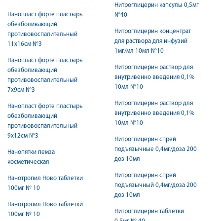
Нитроглицерин капсулы 0,5мг
Нанопласт форте пластырь
№40
обезболивающий
Нитроглицерин концентрат
противовоспалительный
для раствора для инфузий
11х16см №3
1мг/мл 10мл №10
Нанопласт форте пластырь
Нитроглицерин раствор для
обезболивающий
внутривенно введения 0,1%
противовоспалительный
10мл №10
7х9см №3
Нитроглицерин раствор для
Нанопласт форте пластырь
внутривенно введения 0,1%
обезболивающий
10мл №10
противовоспалительный
9х12см №3
Нитроглицерин спрей
подъязычные 0,4мг/доза 200
Нанопятки пемза
доз 10мл
косметическая
Нитроглицерин спрей
Нанотропил Ново таблетки
подъязычный 0,4мг/доза 200
100мг № 10
доз 10мл
Нанотропил Ново таблетки
Нитроглицерин таблетки
100мг № 10