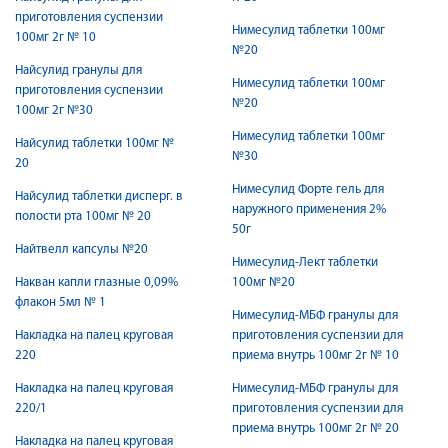
приготовления суспензии
Нимесулид таблетки 100мг
100мг 2г № 10
№20
Найсулид гранулы для
Нимесулид таблетки 100мг
приготовления суспензии
№20
100мг 2г №30
Нимесулид таблетки 100мг
Найсулид таблетки 100мг №
№30
20
Нимесулид Форте гель для
Найсулид таблетки дисперг. в
наружного применения 2%
полости рта 100мг № 20
50г
Найтвелл капсулы №20
Нимесулид-Лект таблетки
Накван капли глазные 0,09%
100мг №20
флакон 5мл № 1
Нимесулид-МБФ гранулы для
Накладка на палец круговая
приготовления суспензии для
220
приема внутрь 100мг 2г № 10
Накладка на палец круговая
Нимесулид-МБФ гранулы для
220/1
приготовления суспензии для
приема внутрь 100мг 2г № 20
Накладка на палец круговая