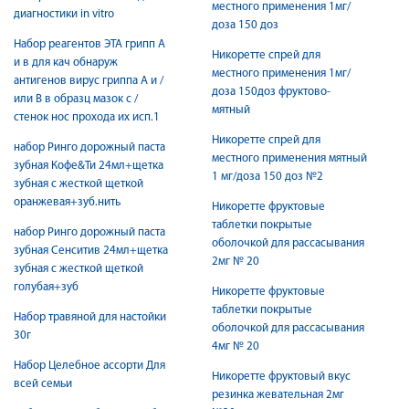
местного применения 1мг/
диагностики in vitro
доза 150 доз
Набор реагентов ЭТА грипп А
Никоретте спрей для
и в для кач обнаруж
местного применения 1мг/
антигенов вирус гриппа А и /
доза 150доз фруктово-
или В в образц мазок с /
мятный
стенок нос прохода их исп.1
Никоретте спрей для
набор Ринго дорожный паста
местного применения мятный
зубная Кофе&Ти 24мл+щетка
1 мг/доза 150 доз №2
зубная с жесткой щеткой
оранжевая+зуб.нить
Никоретте фруктовые
таблетки покрытые
набор Ринго дорожный паста
оболочкой для рассасывания
зубная Сенситив 24мл+щетка
2мг № 20
зубная с жесткой щеткой
голубая+зуб
Никоретте фруктовые
таблетки покрытые
Набор травяной для настойки
оболочкой для рассасывания
30г
4мг № 20
Набор Целебное ассорти Для
Никоретте фруктовый вкус
всей семьи
резинка жевательная 2мг