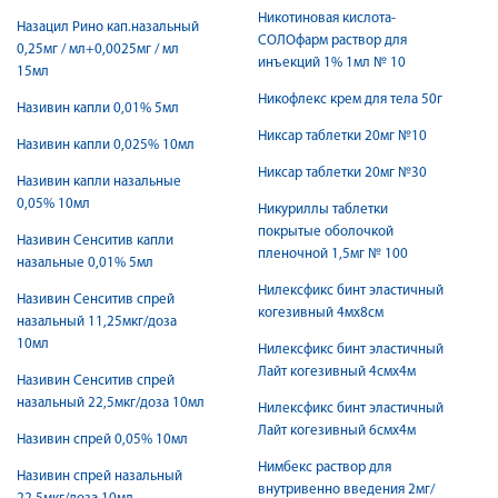
Никотиновая кислота-
Назацил Рино кап.назальный
СОЛОфарм раствор для
0,25мг / мл+0,0025мг / мл
инъекций 1% 1мл № 10
15мл
Никофлекс крем для тела 50г
Називин капли 0,01% 5мл
Никсар таблетки 20мг №10
Називин капли 0,025% 10мл
Никсар таблетки 20мг №30
Називин капли назальные
0,05% 10мл
Никуриллы таблетки
покрытые оболочкой
Називин Сенситив капли
пленочной 1,5мг № 100
назальные 0,01% 5мл
Нилексфикс бинт эластичный
Називин Сенситив спрей
когезивный 4мх8см
назальный 11,25мкг/доза
10мл
Нилексфикс бинт эластичный
Лайт когезивный 4смх4м
Називин Сенситив спрей
назальный 22,5мкг/доза 10мл
Нилексфикс бинт эластичный
Лайт когезивный 6смх4м
Називин спрей 0,05% 10мл
Нимбекс раствор для
Називин спрей назальный
внутривенно введения 2мг/