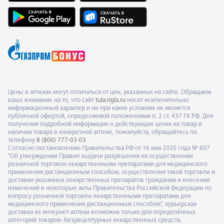
Цены в аптеках могут отличаться от цен, указанных на сайте. Обращаем
ваше внимание на то, что сайт
tula.rigla.ru
носит исключительно
информационный характер и ни при каких условиях не является
публичной офертой, определяемой положениями п. 2 ст. 437 ГК РФ. Для
получения подробной информации о действующих ценах на товар и
наличии товара в конкретной аптеке, пожалуйста, обращайтесь по
телефону
8 (800) 777-03-03
Согласно постановлению Правительства РФ от 16 мая 2020 года № 697
"Об утверждении Правил выдачи разрешения на осуществление
розничной торговли лекарственными препаратами для медицинского
применения дистанционным способом, осуществления такой торговли и
доставки указанных лекарственных препаратов гражданам и внесении
изменений в некоторые акты Правительства Российской Федерации по
вопросу розничной торговли лекарственными препаратами для
медицинского применения дистанционным способом", курьерская
доставка из интернет-аптеки возможна только для определённых
категорий товаров: безрецептурных лекарственных средств,