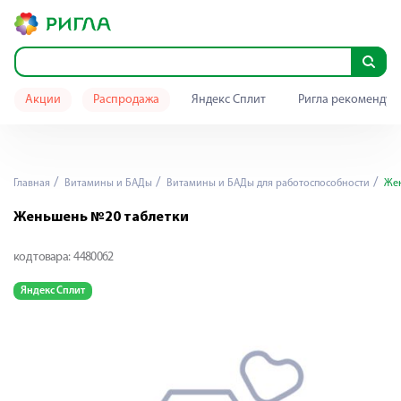
Акции
Распродажа
Яндекс Сплит
Ригла рекомендуе
Главная
Витамины и БАДы
Витамины и БАДы для работоспособности
Жен
Женьшень №20 таблетки
код товара:
4480062
Яндекс Сплит