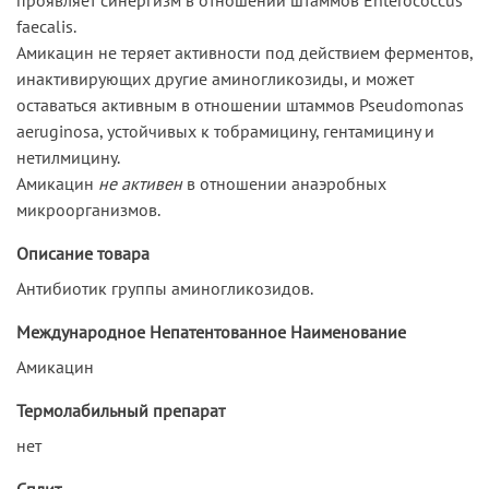
faecalis.
Амикацин не теряет активности под действием ферментов,
инактивирующих другие аминогликозиды, и может
оставаться активным в отношении штаммов Pseudomonas
aeruginosa, устойчивых к тобрамицину, гентамицину и
нетилмицину.
Амикацин
не активен
в отношении анаэробных
микроорганизмов.
Описание товара
Антибиотик группы аминогликозидов.
Международное Непатентованное Наименование
Амикацин
Термолабильный препарат
нет
Сплит