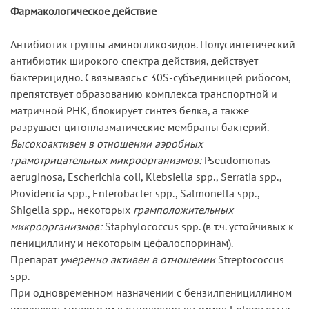
Фармакологическое действие
Антибиотик группы аминогликозидов. Полусинтетический
антибиотик широкого спектра действия, действует
бактерицидно. Связываясь с 30S-субъединицей рибосом,
препятствует образованию комплекса транспортной и
матричной РНК, блокирует синтез белка, а также
разрушает цитоплазматические мембраны бактерий.
Высокоактивен в отношении аэробных
грамотрицательных микроорганизмов:
Pseudomonas
aeruginosa, Escherichia coli, Klebsiella spp., Serratia spp.,
Providencia spp., Enterobacter spp., Salmonella spp.,
Shigella spp., некоторых
грамположительных
микроорганизмов:
Staphylococcus spp. (в т.ч. устойчивых к
пенициллину и некоторым цефалоспоринам).
Препарат
умеренно активен в отношении
Streptococcus
spp.
При одновременном назначении с бензилпенициллином
проявляет синергизм в отношении штаммов Enterococcus