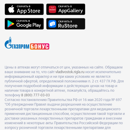
Цены в аптеках могут отличаться от цен, указанных на сайте. Обращаем
ваше внимание на то, что сайт
vladivostok.rigla.ru
носит исключительно
информационный характер и ни при каких условиях не является
публичной офертой, определяемой положениями п. 2 ст. 437 ГК РФ. Для
получения подробной информации о действующих ценах на товар и
наличии товара в конкретной аптеке, пожалуйста, обращайтесь по
телефону
8 (800) 777-03-03
Согласно постановлению Правительства РФ от 16 мая 2020 года № 697
"Об утверждении Правил выдачи разрешения на осуществление
розничной торговли лекарственными препаратами для медицинского
применения дистанционным способом, осуществления такой торговли и
доставки указанных лекарственных препаратов гражданам и внесении
изменений в некоторые акты Правительства Российской Федерации по
вопросу розничной торговли лекарственными препаратами для