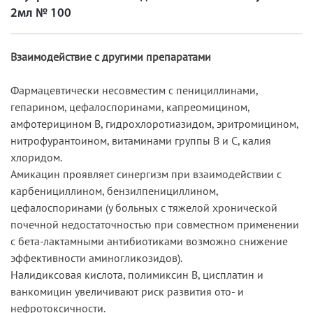
2мл № 100
Взаимодействие с другими препаратами
Фармацевтически несовместим с пенициллинами,
гепарином, цефалоспоринами, капреомицином,
амфотерицином В, гидрохлоротиазидом, эритромицином,
нитрофурантоином, витаминами группы В и С, калия
хлоридом.
Амикацин проявляет синергизм при взаимодействии с
карбенициллином, бензилпенициллином,
цефалоспоринами (у больных с тяжелой хронической
почечной недостаточностью при совместном применении
с бета-лактамными антибиотиками возможно снижение
эффективности аминогликозидов).
Налидиксовая кислота, полимиксин В, цисплатин и
ванкомицин увеличивают риск развития ото- и
нефротоксичности.