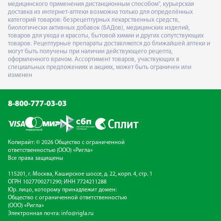
медицинского применения дистанционным способом", курьерская
доставка из интернет-аптеки возможна только для определённых
категорий товаров: безрецептурных лекарственных средств,
биологически активных добавок (БАДов), медицинских изделий,
товаров для ухода и красоты, бытовой химии и других сопутствующих
товаров. Рецептурные препараты доставляются до ближайшей аптеки и
могут быть получены при наличии действующего рецепта,
оформленного врачом. Ассортимент товаров, участвующих в
специальных предложениях и акциях, может быть ограничен или
изменен
8-800-777-03-03
Копирайт: © 2026 Общество с ограниченной
ответственностью (ООО) «Ригла»
Все права защищены
115201, г. Москва, Каширское шоссе, д. 22, корп. 4, стр. 1
ОГРН 1027700271290; ИНН 7724211288
Юр. лицо, которому принадлежит домен:
Общество с ограниченной ответственностью
(ООО) «Ригла»
Электронная почта:
info@rigla.ru