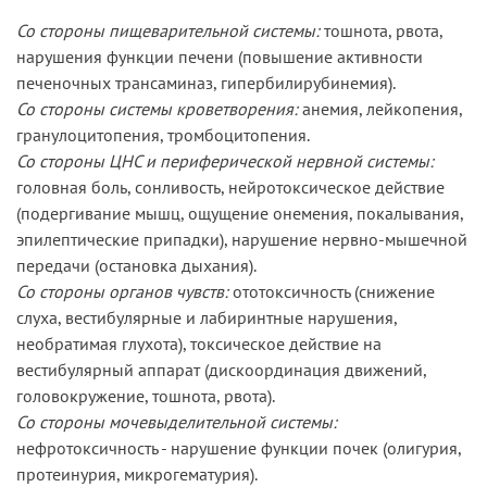
Со стороны пищеварительной системы:
тошнота, рвота,
нарушения функции печени (повышение активности
печеночных трансаминаз, гипербилирубинемия).
Со стороны системы кроветворения:
анемия, лейкопения,
гранулоцитопения, тромбоцитопения.
Со стороны ЦНС и периферической нервной системы:
головная боль, сонливость, нейротоксическое действие
(подергивание мышц, ощущение онемения, покалывания,
эпилептические припадки), нарушение нервно-мышечной
передачи (остановка дыхания).
Со стороны органов чувств:
ототоксичность (снижение
слуха, вестибулярные и лабиринтные нарушения,
необратимая глухота), токсическое действие на
вестибулярный аппарат (дискоординация движений,
головокружение, тошнота, рвота).
Со стороны мочевыделительной системы:
нефротоксичность - нарушение функции почек (олигурия,
протеинурия, микрогематурия).