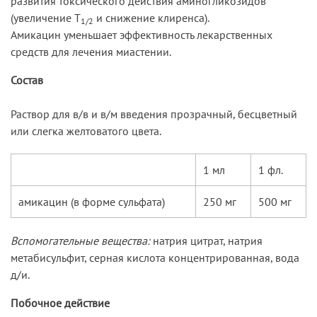
развития токсического действия аминогликозидов
(увеличение T
и снижение клиренса).
1/2
Амикацин уменьшает эффективность лекарственных
средств для лечения миастении.
Состав
Раствор для в/в и в/м введения прозрачный, бесцветный
или слегка желтоватого цвета.
1 мл
1 фл.
амикацин (в форме сульфата)
250 мг
500 мг
Вспомогательные вещества:
натрия цитрат, натрия
метабисульфит, серная кислота концентрированная, вода
д/и.
Побочное действие