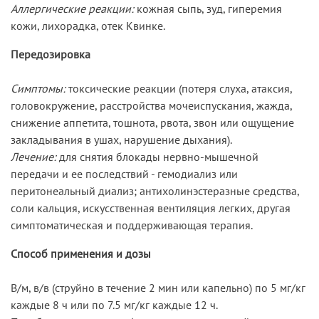
Аллергические реакции:
кожная сыпь, зуд, гиперемия
кожи, лихорадка, отек Квинке.
Передозировка
Симптомы:
токсические реакции (потеря слуха, атаксия,
головокружение, расстройства мочеиспускания, жажда,
снижение аппетита, тошнота, рвота, звон или ощущение
закладывания в ушах, нарушение дыхания).
Лечение:
для снятия блокады нервно-мышечной
передачи и ее последствий - гемодиализ или
перитонеальный диализ; антихолинэстеразные средства,
соли кальция, искусственная вентиляция легких, другая
симптоматическая и поддерживающая терапия.
Способ применения и дозы
В/м, в/в (струйно в течение 2 мин или капельно) по 5 мг/кг
каждые 8 ч или по 7.5 мг/кг каждые 12 ч.