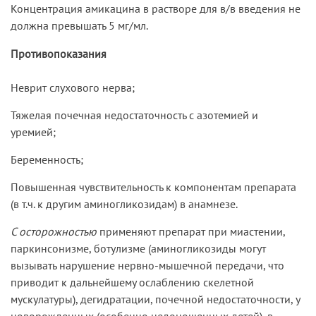
Концентрация амикацина в растворе для в/в введения не
должна превышать 5 мг/мл.
Противопоказания
Неврит слухового нерва;
Тяжелая почечная недостаточность с азотемией и
уремией;
Беременность;
Повышенная чувствительность к компонентам препарата
(в т.ч. к другим аминогликозидам) в анамнезе.
С осторожностью
применяют препарат при миастении,
паркинсонизме, ботулизме (аминогликозиды могут
вызывать нарушение нервно-мышечной передачи, что
приводит к дальнейшему ослаблению скелетной
мускулатуры), дегидратации, почечной недостаточности, у
новорожденных (особенно недоношенных детей), в