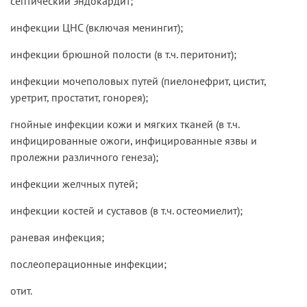
септический эндокардит;
инфекции ЦНС (включая менингит);
инфекции брюшной полости (в т.ч. перитонит);
инфекции мочеполовых путей (пиелонефрит, цистит,
уретрит, простатит, гонорея);
гнойные инфекции кожи и мягких тканей (в т.ч.
инфицированные ожоги, инфицированные язвы и
пролежни различного генеза);
инфекции желчных путей;
инфекции костей и суставов (в т.ч. остеомиелит);
раневая инфекция;
послеоперационные инфекции;
отит.