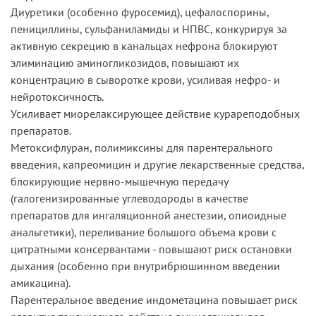
Диуретики (особенно фуросемид), цефалоспорины,
пенициллины, сульфаниламиды и НПВС, конкурируя за
активную секрецию в канальцах нефрона блокируют
элиминацию аминогликозидов, повышают их
концентрацию в сыворотке крови, усиливая нефро- и
нейротоксичность.
Усиливает миорелаксирующее действие курареподобных
препаратов.
Метоксифлуран, полимиксины для парентерального
введения, капреомицин и другие лекарственные средства,
блокирующие нервно-мышечную передачу
(галогенизированные углеводороды в качестве
препаратов для ингаляционной анестезии, опиоидные
анальгетики), переливание большого объема крови с
цитратными консервантами - повышают риск остановки
дыхания (особенно при внутрибрюшинном введении
амикацина).
Парентеральное введение индометацина повышает риск