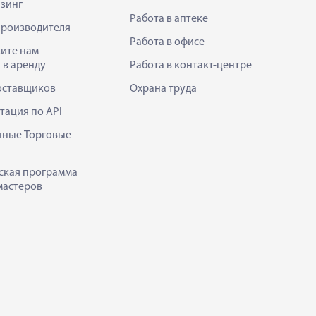
зинг
Работа в аптеке
производителя
Работа в офисе
ите нам
 в аренду
Работа в контакт-центре
оставщиков
Охрана труда
тация по API
нные Торговые
ская программа
мастеров