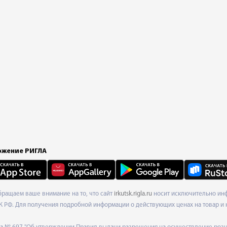
жение РИГЛА
Обращаем ваше внимание на то, что сайт
irkutsk.rigla.ru
носит исключительно инф
К РФ. Для получения подробной информации о действующих ценах на товар и 