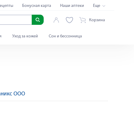
ецепты
Бонусная карта
Наши аптеки
Еще
Корзина
я
Уход за кожей
Сон и бессонница
аникс ООО