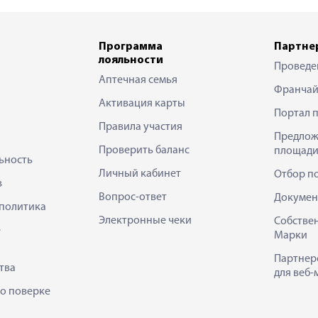
Программа
Партне
лояльности
Проведе
Аптечная семья
Франчай
Активация карты
Портал 
Правила участия
Предлож
Проверить баланс
площади
ьность
Личный кабинет
Отбор п
в
Вопрос-ответ
Докумен
политика
Электронные чеки
Собстве
е
Марки
Партнер
тва
для веб-
 о поверке