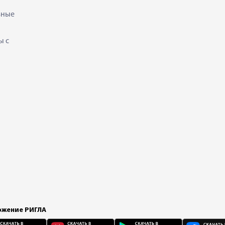
ьные
ы с
жение РИГЛА