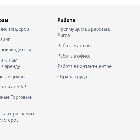
рам
Работа
ние тендеров
Преимущества работы в
Ригла
зинг
Работа в аптеке
производителя
Работа в офисе
ите нам
 в аренду
Работа в контакт-центре
оставщиков
Охрана труда
тация по API
нные Торговые
ская программа
мастеров