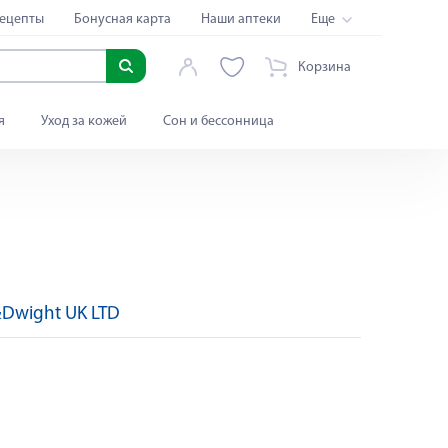
ецепты
Бонусная карта
Наши аптеки
Еще
Корзина
я
Уход за кожей
Сон и бессонница
Dwight UK LTD