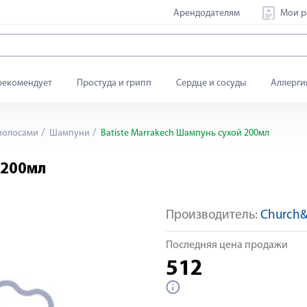
Арендодателям
Мои р
рекомендует
Простуда и грипп
Сердце и сосуды
Аллерги
 волосами
Шампуни
Batiste Marrakech Шампунь сухой 200мл
 200мл
Производитель:
Church&
Последняя цена продажи
512