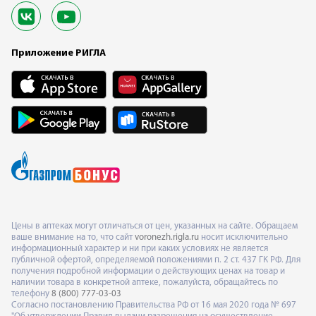
Приложение РИГЛА
Цены в аптеках могут отличаться от цен, указанных на сайте. Обращаем
ваше внимание на то, что сайт
voronezh.rigla.ru
носит исключительно
информационный характер и ни при каких условиях не является
публичной офертой, определяемой положениями п. 2 ст. 437 ГК РФ. Для
получения подробной информации о действующих ценах на товар и
наличии товара в конкретной аптеке, пожалуйста, обращайтесь по
телефону
8 (800) 777-03-03
Согласно постановлению Правительства РФ от 16 мая 2020 года № 697