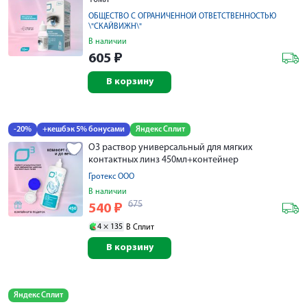
ОБЩЕСТВО С ОГРАНИЧЕННОЙ ОТВЕТСТВЕННОСТЬЮ
\"СКАЙВИЖН\"
В наличии
605
₽
В корзину
-20%
+кешбэк 5% бонусами
Яндекс Сплит
О3 раствор универсальный для мягких
контактных линз 450мл+контейнер
Гротекс ООО
В наличии
675
540
₽
4 ×
135
В Сплит
В корзину
Яндекс Сплит