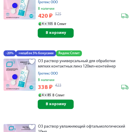
Гротекс ООО
В наличии
525
420
₽
4 ×
105
В Сплит
В корзину
-20%
+кешбэк 5% бонусами
Яндекс Сплит
О3 раствор универсальный для обработки
мягких контактных линз 120мл+контейнер
Гротекс ООО
В наличии
423
338
₽
4 ×
85
В Сплит
В корзину
О3 раствор увлажняющий офтальмологический
10мл