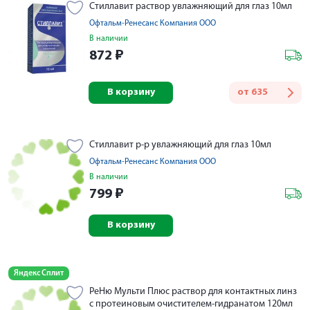
Стиллавит раствор увлажняющий для глаз 10мл
Офтальм-Ренесанс Компания ООО
В наличии
872
₽
В корзину
от
635
Стиллавит р-р увлажняющий для глаз 10мл
Офтальм-Ренесанс Компания ООО
В наличии
799
₽
В корзину
Яндекс Сплит
РеНю Мульти Плюс раствор для контактных линз
с протеиновым очистителем-гидранатом 120мл