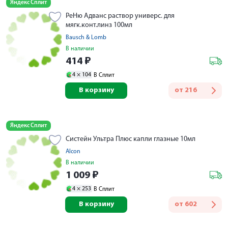
Яндекс Сплит
РеНю Адванс раствор универс. для
мягк.конт.линз 100мл
Bausch & Lomb
В наличии
414
₽
4 ×
104
В Сплит
В корзину
от
216
Яндекс Сплит
Систейн Ультра Плюс капли глазные 10мл
Alcon
В наличии
1 009
₽
4 ×
253
В Сплит
В корзину
от
602