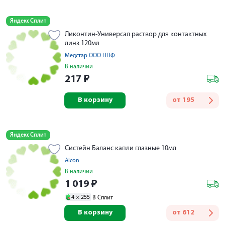
Яндекс Сплит
Ликонтин-Универсал раствор для контактных
линз 120мл
Медстар ООО НПФ
В наличии
217
₽
В корзину
от
195
Яндекс Сплит
Систейн Баланс капли глазные 10мл
Alcon
В наличии
1 019
₽
4 ×
255
В Сплит
В корзину
от
612