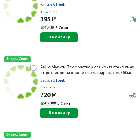
Bausch & Lomb
В наличии
395
₽
4 ×
99
В Сплит
В корзину
Яндекс Сплит
РеНю Мульти Плюс раствор для контактных линз
с протеиновым очистителем-гидранатом 360мл
Bausch & Lomb
В наличии
720
₽
4 ×
180
В Сплит
В корзину
Яндекс Сплит