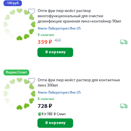
-100 руб.
Опти фри пюр мойст раствор
многофункциональный для очистки
дезинфекции хранения линз+контейнер 90мл
Алкон Лабораториз Инк US
В наличии
459
359
₽
В корзину
Яндекс Сплит
Опти фри пюр мойст раствор для контактных
линз 300мл
Алкон Лабораториз Инк US
В наличии
728
₽
4 ×
182
В Сплит
В корзину