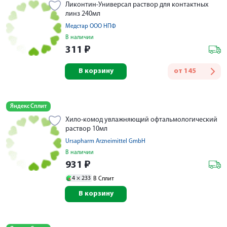
Ликонтин-Универсал раствор для контактных
линз 240мл
Медстар ООО НПФ
В наличии
311
₽
В корзину
от
145
Яндекс Сплит
Хило-комод увлажняющий офтальмологический
раствор 10мл
Ursapharm Arzneimittel GmbH
В наличии
931
₽
4 ×
233
В Сплит
В корзину