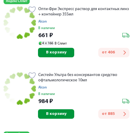
Яндекс Сплит
Опти-Фри Экспресс раствор для контактных линз
+ контейнер 355мл
Alcon
В наличии
661
₽
4 ×
166
В Сплит
В корзину
от
406
Систейн Ультра без консервантов средство
офтальмологическое 10мл
Alcon
В наличии
984
₽
В корзину
от
885