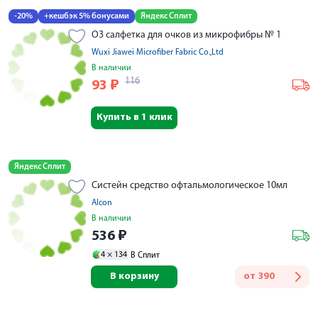
-20%
+кешбэк 5% бонусами
Яндекс Сплит
О3 салфетка для очков из микрофибры № 1
Wuxi Jiawei Microfiber Fabric Co.,Ltd
В наличии
116
93
₽
Купить в 1 клик
Яндекс Сплит
Систейн средство офтальмологическое 10мл
Alcon
В наличии
536
₽
4 ×
134
В Сплит
В корзину
от
390