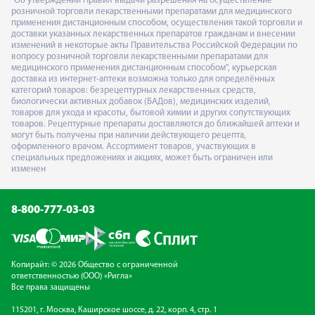
"Об утверждении Правил выдачи разрешения на осуществление
розничной торговли лекарственными препаратами для медицинского
применения дистанционным способом, осуществления такой торговли и
доставки указанных лекарственных препаратов гражданам и внесении
изменений в некоторые акты Правительства Российской Федерации по
вопросу розничной торговли лекарственными препаратами для
медицинского применения дистанционным способом", курьерская
доставка из интернет-аптеки возможна только для определённых
категорий товаров: безрецептурных лекарственных средств,
биологически активных добавок (БАДов), медицинских изделий,
товаров для ухода и красоты, бытовой химии и других сопутствующих
товаров. Рецептурные препараты доставляются до ближайшей аптеки и
могут быть получены при наличии действующего рецепта,
оформленного врачом. Ассортимент товаров, участвующих в
специальных предложениях и акциях, может быть ограничен или
изменен
8-800-777-03-03
Копирайт: © 2026 Общество с ограниченной
ответственностью (ООО) «Ригла»
Все права защищены
115201, г. Москва, Каширское шоссе, д. 22, корп. 4, стр. 1