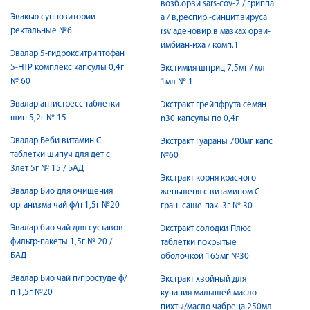
возб.орви sars-cov-2 / гриппа
Эвакью суппозитории
а / в,респир.-синцит.вируса
ректальные №6
rsv аденовир.в мазках орви-
имбиан-иха / комп.1
Эвалар 5-гидрокситриптофан
5-HTP комплекс капсулы 0,4г
Экстимия шприц 7,5мг / мл
№ 60
1мл № 1
Эвалар антистресс таблетки
Экстракт грейпфрута семян
шип 5,2г № 15
n30 капсулы по 0,4г
Эвалар Беби витамин С
Экстракт Гуараны 700мг капс
таблетки шипуч для дет с
№60
3лет 5г № 15 / БАД
Экстракт корня красного
Эвалар Био для очищения
женьшеня с витамином С
организма чай ф/п 1,5г №20
гран. саше-пак. 3г № 30
Эвалар био чай для суставов
Экстракт солодки Плюс
фильтр-пакеты 1,5г № 20 /
таблетки покрытые
БАД
оболочкой 165мг №30
Эвалар Био чай п/простуде ф/
Экстракт хвойный для
п 1,5г №20
купания малышей масло
пихты/масло чабреца 250мл