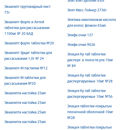
Элит Вэй Протеин 930г
Эвкалипт прутовидный лист
Элит Масс Гейнер 2736г
75г
Элитика никотиновая кислота
Эвкалипт Форте и Алтей
для волос флакон 65мл
таблетки для рассасывания
1100мг № 20 БАД
Элифа очки 137
Эвкалипт форте таблетки №20
Элифа очки 9026
Эвкалипт Эрциг таблетки для
Элицея Ку-таб таблетки
рассасывания 1,0г № 24
дисперг. в полости рта 10мг
№ 84
Эвкалипт-М пастилки №12
Элицея Ку-таб таблетки
Эвкалипт-М таблетки для
диспергируемые 10мг №28
рассасывания №20
Элицея Ку-таб таблетки
Эвкалипта настойка 25мл
диспергируемые 10мг №56
Эвкалипта настойка 25мл
Элицея таблетки покрытые
пленочной оболочкой 10мг
Эвкалипта настойка 25мл
№28
Эвкалипта настойка 25мл
Элицея таблетки покрытые