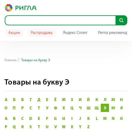
Акции
Распродажа
Яндекс Сплит
Ригла рекомендуе
Главная
Товары на букву Э
Товары на букву Э
А
Б
В
Г
Д
Е
Ё
Ж
З
И
Й
К
Л
М
Н
О
П
Р
С
Т
У
Ф
Х
Ц
Ч
Ш
Щ
Э
Ю
Я
A
B
C
D
E
F
G
H
I
J
K
L
M
N
O
P
Q
R
S
T
U
V
W
X
Y
Z