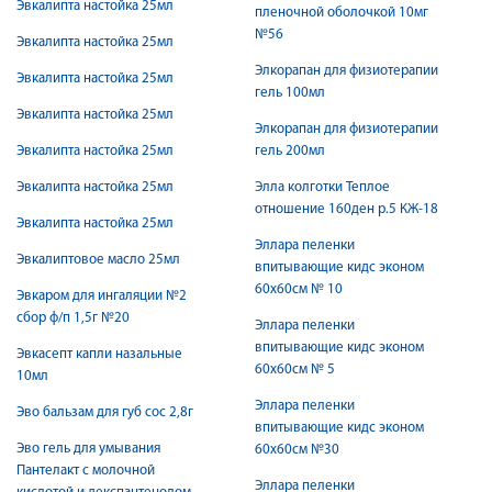
Эвкалипта настойка 25мл
пленочной оболочкой 10мг
№56
Эвкалипта настойка 25мл
Элкорапан для физиотерапии
Эвкалипта настойка 25мл
гель 100мл
Эвкалипта настойка 25мл
Элкорапан для физиотерапии
Эвкалипта настойка 25мл
гель 200мл
Эвкалипта настойка 25мл
Элла колготки Теплое
отношение 160ден р.5 КЖ-18
Эвкалипта настойка 25мл
Эллара пеленки
Эвкалиптовое масло 25мл
впитывающие кидс эконом
60х60см № 10
Эвкаром для ингаляции №2
сбор ф/п 1,5г №20
Эллара пеленки
впитывающие кидс эконом
Эвкасепт капли назальные
60х60см № 5
10мл
Эллара пеленки
Эво бальзам для губ сос 2,8г
впитывающие кидс эконом
Эво гель для умывания
60х60см №30
Пантелакт с молочной
Эллара пеленки