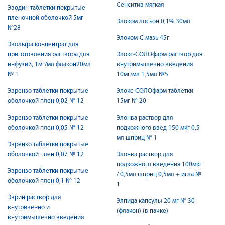
Сенситив мягкая
Эводин таблетки покрытые
пленочной оболочкой 5мг
Элоком лосьон 0,1% 30мл
№28
Элоком-С мазь 45г
Эвольтра концентрат для
приготовления раствора для
Элокс-СОЛОфарм раствор для
инфузий, 1мг/мл флакон20мл
внутримышечно введения
№ 1
10мг/мл 1,5мл №5
Эврензо таблетки покрытые
Элокс-СОЛОфарм таблетки
оболочкой плен 0,02 № 12
15мг № 20
Эврензо таблетки покрытые
Элонва раствор для
оболочкой плен 0,05 № 12
подкожного введ 150 мкг 0,5
мл шприц № 1
Эврензо таблетки покрытые
оболочкой плен 0,07 № 12
Элонва раствор для
подкожного введения 100мкг
Эврензо таблетки покрытые
/ 0,5мл шприц 0,5мл + игла №
оболочкой плен 0,1 № 12
1
Эврин раствор для
Элпида капсулы 20 мг № 30
внутривенно и
(флакон) (в пачке)
внутримышечно введения