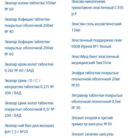
Эласма наколенник
Эвалар холин таблетки 350мг
трикотажно-эластичный С350
№ 60
р.4
Эвалар Хофицин таблетки
Эластин гель косметический
покрытые оболочкой 200мг
15мл
№ 40
Эластичный поддержив пояс
Эвалар Хофицин таблетки
0008 Ирена №1 белый
покрытые оболочкой 200мг
№ 60
ЭластМед бинт эластичный
медицинский 3мх10см
Эвалар хром хелат таблетки
0,26г № 60 / БАД
Элафра таблетки покрытые
пленочной оболочкой 20мг
Эвалар Цинк / D / С /
№30
кверцетин таблетки 0,27г №
200 / БАД
Элгравир таблетки покрытые
оболочкой пленочной 0,5мг
Эвалар Цинк хелат таблетки
№ 30
покрытые оболочкой 0,5г №
200 / БАД
Элевит второй и третий
триместр капсулы №30
Эвалар чай Био для женщин
ф/п 1,5 г №20
Элевит зачатие капсулы