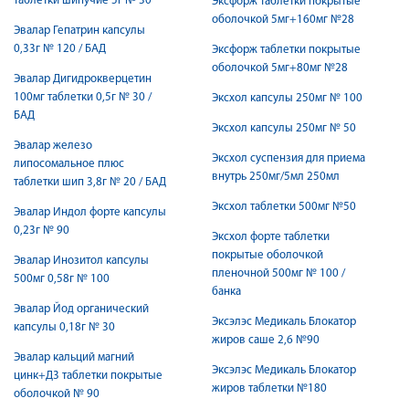
таблетки шипучие 5г № 30
Эксфорж таблетки покрытые
оболочкой 5мг+160мг №28
Эвалар Гепатрин капсулы
0,33г № 120 / БАД
Эксфорж таблетки покрытые
оболочкой 5мг+80мг №28
Эвалар Дигидрокверцетин
100мг таблетки 0,5г № 30 /
Эксхол капсулы 250мг № 100
БАД
Эксхол капсулы 250мг № 50
Эвалар железо
Эксхол суспензия для приема
липосомальное плюс
внутрь 250мг/5мл 250мл
таблетки шип 3,8г № 20 / БАД
Эксхол таблетки 500мг №50
Эвалар Индол форте капсулы
0,23г № 90
Эксхол форте таблетки
покрытые оболочкой
Эвалар Инозитол капсулы
пленочной 500мг № 100 /
500мг 0,58г № 100
банка
Эвалар Йод органический
Эксэлэс Медикаль Блокатор
капсулы 0,18г № 30
жиров саше 2,6 №90
Эвалар кальций магний
Эксэлэс Медикаль Блокатор
цинк+Д3 таблетки покрытые
жиров таблетки №180
оболочкой № 90