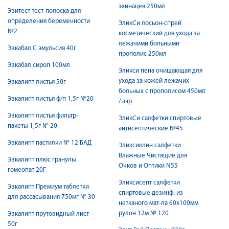
эхинацея 250мл
Эвитест тест-полоска для
определения беременности
ЭликСи лосьон-спрей
№2
косметический для ухода за
лежачими больными
Эвкабал С эмульсия 40г
прополис 250мл
Эвкабал сироп 100мл
Эликси пена очищающая для
ухода за кожей лежачих
Эвкалипт листья 50г
больных с прополисом 450мл
Эвкалипт листья ф/п 1,5г №20
/ аэр
Эвкалипт листья фильтр-
ЭликСи салфетки спиртовые
пакеты 1,5г № 20
антисептические №45
Эвкалипт пастилки № 12 БАД
Эликсиклин салфетки
Влажные Чистящие для
Эвкалипт плюс гранулы
Очков и Оптики N55
гомеопат 20Г
Эликсисепт салфетки
Эвкалипт Премиум таблетки
спиртовые дезинф. из
для рассасывания 750мг № 30
нетканого мат-ла 60х100мм
рулон 12м № 120
Эвкалипт прутовидный лист
50г