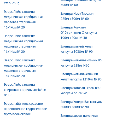
стер. 250г,
500мг № 60
Эверс Лайф салфетка
Элентра Йод+Тирозин
медицинская сорбционная
225мг+500мг № 60
марлевая стерильная
16х14см № 20
Элентра Коэнзим
Q10+витамин C капсулы
Эверс Лайф салфетка
100мг+20мг № 30
медицинская сорбционная
марлевая стерильная
Элентра магний хелат
16х14см № 20
капсулы 1038мг № 90
Эверс Лайф салфетка
Элентра магний-витамин В6
медицинская сорбционная
капсулы 938мг N90
марлевая стерильная
Элентра магний+кальций
16х14см № 20
хелат капсулы 1210мг № 90
Эверс Лайф салфетка
Элентра хитозан+хром n90
спиртовая стерильная 4х4см
капсулы по 740мг
№ 10
Элентра ХондроБаз капсулы
Эверс лайф-гель средство
300мг+360мг № 90
перевязочное гидрогелевое
противоожоговое
Элентра хрома никотинат