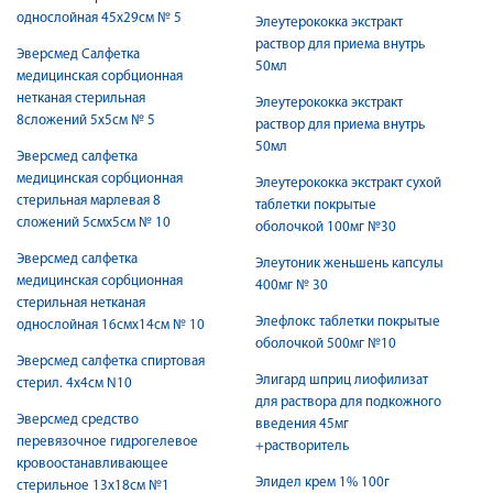
однослойная 45х29см № 5
Элеутерококка экстракт
раствор для приема внутрь
Эверсмед Салфетка
50мл
медицинская сорбционная
нетканая стерильная
Элеутерококка экстракт
8сложений 5х5см № 5
раствор для приема внутрь
50мл
Эверсмед салфетка
медицинская сорбционная
Элеутерококка экстракт сухой
стерильная марлевая 8
таблетки покрытые
сложений 5смх5см № 10
оболочкой 100мг №30
Эверсмед салфетка
Элеутоник женьшень капсулы
медицинская сорбционная
400мг № 30
стерильная нетканая
Элефлокс таблетки покрытые
однослойная 16смх14см № 10
оболочкой 500мг №10
Эверсмед салфетка спиртовая
Элигард шприц лиофилизат
стерил. 4х4см N10
для раствора для подкожного
Эверсмед средство
введения 45мг
перевязочное гидрогелевое
+растворитель
кровоостанавливающее
Элидел крем 1% 100г
стерильное 13х18см №1