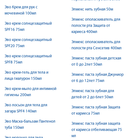
Эво Крем для рук с
Элмекс нить зубная 50м
мочевиной 100мл
Элмекс ополаскиватель для
Эво крем солнцезащитный
полости рта Защита от
SPF16 75мл
кариеса 400мл
Эво крем солнцезащитный
Элмекс ополаскиватель для
SPF20 75мл
полости рта Сенсетив 400мл
Эво крем солнцезащитный
Элмекс паста зубная детская
SPF8 75мл
от 0 до 2лет 50мл
Эво крем-гель для тела и
Элмекс паста зубная Джуниор
лица гиалурон 150мл
от 6 до 12лет 75мл
Эво крем-мыло для интимной
Элмекс паста зубная для
гигиены 200мл
детей от 2 до 6лет 50мл
Эво лосьон для тела для
Элмекс паста зубная Защита
загара SPF4 140мл
от кариеса 75мл
Эво Маска-бальзам Пантенол
Элмекс паста зубная защита
туба 150мл
от кариеса отбеливающая 75
мл
Эво молочко для тела