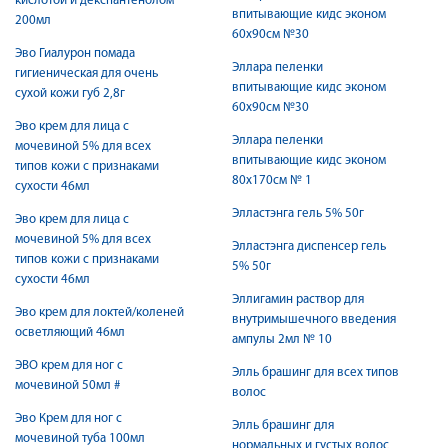
кислотой и декспантенолом
впитывающие кидс эконом
200мл
60х90см №30
Эво Гиалурон помада
Эллара пеленки
гигиеническая для очень
впитывающие кидс эконом
сухой кожи губ 2,8г
60х90см №30
Эво крем для лица с
Эллара пеленки
мочевиной 5% для всех
впитывающие кидс эконом
типов кожи с признаками
80х170см № 1
сухости 46мл
Элластэнга гель 5% 50г
Эво крем для лица с
мочевиной 5% для всех
Элластэнга диспенсер гель
типов кожи с признаками
5% 50г
сухости 46мл
Эллигамин раствор для
Эво крем для локтей/коленей
внутримышечного введения
осветляющий 46мл
ампулы 2мл № 10
ЭВО крем для ног с
Элль брашинг для всех типов
мочевиной 50мл #
волос
Эво Крем для ног с
Элль брашинг для
мочевиной туба 100мл
нормальных и густых волос