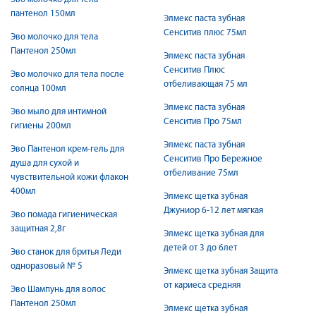
пантенол 150мл
Элмекс паста зубная
Сенситив плюс 75мл
Эво молочко для тела
Пантенол 250мл
Элмекс паста зубная
Сенситив Плюс
Эво молочко для тела после
отбеливающая 75 мл
солнца 100мл
Элмекс паста зубная
Эво мыло для интимной
Сенситив Про 75мл
гигиены 200мл
Элмекс паста зубная
Эво Пантенол крем-гель для
Сенситив Про Бережное
душа для сухой и
отбеливание 75мл
чувствительной кожи флакон
400мл
Элмекс щетка зубная
Джуниор 6-12 лет мягкая
Эво помада гигиеническая
защитная 2,8г
Элмекс щетка зубная для
детей от 3 до 6лет
Эво станок для бритья Леди
одноразовый № 5
Элмекс щетка зубная Защита
от кариеса средняя
Эво Шампунь для волос
Пантенол 250мл
Элмекс щетка зубная