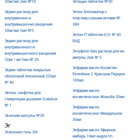
50мг/мл 2мл №10
Элтацин таблетки №30
Эврин раствор для
Элтиз Аппликатор с
внутривенно и
пластмассовыми иглами №
внутримышечно введения
384
50мг/мл 5мл №5
Элтон-П таблетки 0,5г № 60
Эврин раствор для
БАД
внутривенного и
Элтуфлоп био раствор для ин
внутримышечного введения
ампулы 2мл № 5
50мг / мл 5мл № 20
Элфарма масло Косметич
Эврин таблетки покрытые
Репейное С Красным Перцем
оболочкой пленочной 250мг
100мл
№ 40
Элфарма масло
Эвтекс салфетка для
косметическое Жожоба 30мл
стимуляции дыхания 3смх6см
№ 1
Элфарма масло
косметическое Миндальное
Эвэнзим капсулы №30
30мл
Эг
Элфарма масло Эфирное
Эгаллохит гель 30г
имбирь 10мл индля Уп