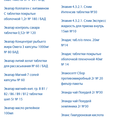
Элавия 4.3.2.1. Слим
Эвалар Коллаген с витамином
Интенсив таблетки №30
С таблетки покрытые
оболочкой 1,2г № 180 / БАД
Элавия 4.3.2.1. Слим Экспресс
жидкость для приема внутрь
Эвалар контроль сахара
15мл №10
таблетки 0,52г № 120
Эладис таб.п/о плен. 20мг
Эвалар Концентрат рыбьего
№14
жира Омега 3 капсулы 1000мг
№ 80 БАД
Эладис таблетки покрытые
оболочкой пленочной 40мг
Эвалар литий хелат таблетки
№ 14
для рассасывания № 60 / БАД
Элакосепт Сбор
Эвалар Магний 7 солей
противомикробный 2г № 20
капсулы № 60
фильтр-пакеты
Эвалар магний+вит. гр. В В1 /
Эланда чай Похудей 2г №30
В2 / В6 / В9 / В12 таблетки
шип 5г № 15
Эланда чай Похудей
земляника 2г №30
Эвалар масло репейное
100мл
Эланс Гиалуроновая кислота