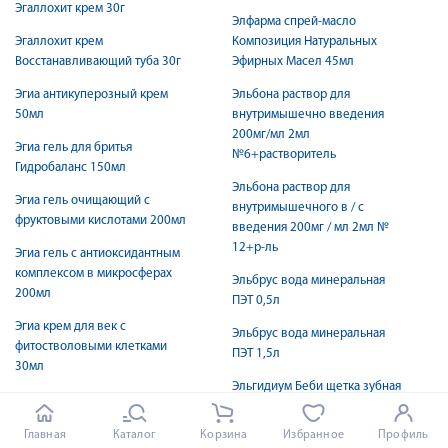
Эгаллохит крем 30г
Элфарма спрей-масло
Эгаллохит крем
Композиция Натуральных
Восстанавливающий туба 30г
Эфирных Масел 45мл
Эгиа антикуперозный крем
Эльбона раствор для
50мл
внутримышечно введения
200мг/мл 2мл
Эгиа гель для бритья
№6+растворитель
Гидрoбаланс 150мл
Эльбона раствор для
Эгиа гель очищающий с
внутримышечного в / с
фруктовыми кислотами 200мл
введения 200мг / мл 2мл №
12+р-ль
Эгиа гель с антиоксидантным
комплексом в микросферах
Эльбрус вода минеральная
200мл
ПЭТ 0,5л
Эгиа крем для век с
Эльбрус вода минеральная
фитостволовыми клетками
ПЭТ 1,5л
30мл
Эльгидиум Беби щетка зубная
Эгиа крем легкий
детская
увлажняющий матирующий
Главная
Каталог
Корзина
Избранное
Профиль
50мл
Эльгидиум зубная паста-гель