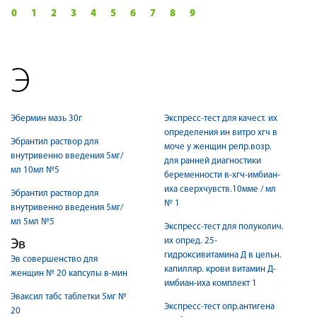
0
1
2
3
4
5
6
7
8
9
Э
Эбермин мазь 30г
Экспресс-тест для качест. их
определения ин витро хгч в
Эбрантил раствор для
моче у женщин репр.возр.
внутривенно введения 5мг/
для ранней диагностики
мл 10мл №5
беременности в-хгч-имбиан-
иха сверхчувств.10мме / мл
Эбрантил раствор для
№ 1
внутривенно введения 5мг/
мл 5мл №5
Экспресс-тест для полуколич.
их опред. 25-
Эв
гидроксивитамина Д в цельн.
Эв совершенство для
капилляр. крови витамин Д-
женщин № 20 капсулы в-мин
имбиан-иха комплект 1
Эваксил табс таблетки 5мг №
Экспресс-тест опр.антигена
20