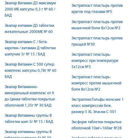
Эвалар Витамин Д3 максимум
Экстрапласт пластырь против
2000 МЕ капсулы 0,3 г № 60 /
кругов под глазами №5
БАД
Экстрапласт пластырь против
Эвалар витамин Д3 таблетки
мышечной боли 8х12см №2
жевательные 2000МЕ № 60
Экстрапласт пластырь против
Эвалар витамин С / бета-
прыщей №30
каротин / витамин Д таблетки
шипучие 5г № 15 / БАД
Экстрапласт пластырь-
компресс при температуре
Эвалар Витамин С 500 супер
5х12см №3
комплекс капсулы 0,78г № 60
БАД
Экстрапласт пластырь-
компресс против мышечной
Эвалар Витаминно-
боли 8х12см №2
минеральный комплекс от А
до Цинка таблетки покрытые
ЭкстраплюсГольфы женские 1
оболочкой 1,35г № 30 БАД
класс компрессии беж.
размер 5 XL Эласма С-501
Эвалар Витамины группы В
таблетки шип 5г № 15 / БАД
Эксфорж таблетки покрытые
оболочкой 10мг+160мг №28
Эвалар витамины группы В