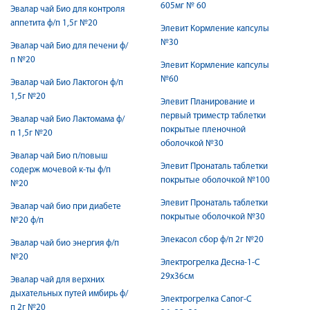
605мг № 60
Эвалар чай Био для контроля
аппетита ф/п 1,5г №20
Элевит Кормление капсулы
№30
Эвалар чай Био для печени ф/
п №20
Элевит Кормление капсулы
№60
Эвалар чай Био Лактогон ф/п
1,5г №20
Элевит Планирование и
первый триместр таблетки
Эвалар чай Био Лактомама ф/
покрытые пленочной
п 1,5г №20
оболочкой №30
Эвалар чай Био п/повыш
Элевит Пронаталь таблетки
содерж мочевой к-ты ф/п
покрытые оболочкой №100
№20
Элевит Пронаталь таблетки
Эвалар чай био при диабете
покрытые оболочкой №30
№20 ф/п
Элекасол сбор ф/п 2г №20
Эвалар чай био энергия ф/п
№20
Электрогрелка Десна-1-С
29х36см
Эвалар чай для верхних
дыхательных путей имбирь ф/
Электрогрелка Сапог-С
п 2г №20