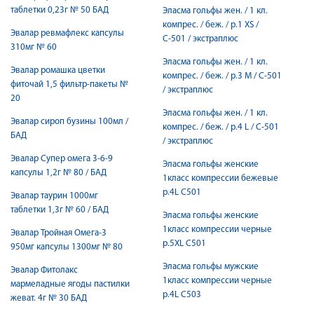
таблетки 0,23г № 50 БАД
Эласма гольфы жен. / 1 кл.
компрес. / беж. / р.1 XS /
Эвалар ревмафлекс капсулы
С-501 / экстраплюс
310мг № 60
Эласма гольфы жен. / 1 кл.
Эвалар ромашка цветки
компрес. / беж. / р.3 M / С-501
фиточай 1,5 фильтр-пакеты №
/ экстраплюс
20
Эласма гольфы жен. / 1 кл.
Эвалар сироп бузины 100мл /
компрес. / беж. / р.4 L / С-501
БАД
/ экстраплюс
Эвалар Супер омега 3-6-9
Эласма гольфы женские
капсулы 1,2г № 80 / БАД
1класс компрессии бежевые
р.4L С501
Эвалар таурин 1000мг
таблетки 1,3г № 60 / БАД
Эласма гольфы женские
1класс компрессии черные
Эвалар Тройная Омега-3
р.5XL С501
950мг капсулы 1300мг № 80
Эласма гольфы мужские
Эвалар Фитолакс
1класс компрессии черные
мармеладные ягоды пастилки
р.4L С503
жеват. 4г № 30 БАД