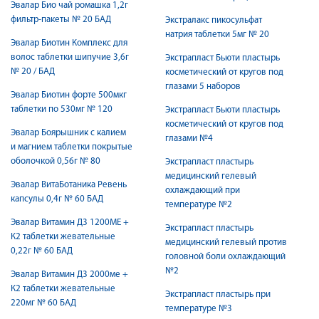
Эвалар Био чай ромашка 1,2г
фильтр-пакеты № 20 БАД
Экстралакс пикосульфат
натрия таблетки 5мг № 20
Эвалар Биотин Комплекс для
волос таблетки шипучие 3,6г
Экстрапласт Бьюти пластырь
№ 20 / БАД
косметический от кругов под
глазами 5 наборов
Эвалар Биотин форте 500мкг
таблетки по 530мг № 120
Экстрапласт Бьюти пластырь
косметический от кругов под
Эвалар Боярышник с калием
глазами №4
и магнием таблетки покрытые
оболочкой 0,56г № 80
Экстрапласт пластырь
медицинский гелевый
Эвалар ВитаБотаника Ревень
охлаждающий при
капсулы 0,4г № 60 БАД
температуре №2
Эвалар Витамин Д3 1200МЕ +
Экстрапласт пластырь
К2 таблетки жевательные
медицинский гелевый против
0,22г № 60 БАД
головной боли охлаждающий
№2
Эвалар Витамин Д3 2000ме +
К2 таблетки жевательные
Экстрапласт пластырь при
220мг № 60 БАД
температуре №3