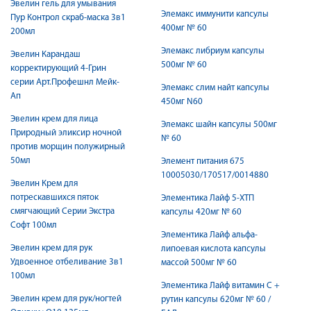
Эвелин гель для умывания
Элемакс иммунити капсулы
Пур Контрол скраб-маска 3в1
400мг № 60
200мл
Элемакс либриум капсулы
Эвелин Карандаш
500мг № 60
корректирующий 4-Грин
серии Арт.Профешнл Мейк-
Элемакс слим найт капсулы
Ап
450мг N60
Эвелин крем для лица
Элемакс шайн капсулы 500мг
Природный эликсир ночной
№ 60
против морщин полужирный
50мл
Элемент питания 675
10005030/170517/0014880
Эвелин Крем для
потрескавшихся пяток
Элементика Лайф 5-ХТП
смягчающий Серии Экстра
капсулы 420мг № 60
Софт 100мл
Элементика Лайф альфа-
Эвелин крем для рук
липоевая кислота капсулы
Удвоенное отбеливание 3в1
массой 500мг № 60
100мл
Элементика Лайф витамин С +
Эвелин крем для рук/ногтей
рутин капсулы 620мг № 60 /