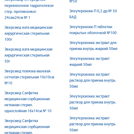
№50
перевязочное гидрогелевое
Элеутерококк-П 0,2 др.№ 50
стер. противоожог.
БАД
24смх24см № 1
Элеутерококк-П таблетки
Эверсмед вата медицинская
покрытые оболочкой №100
хирургическая стерильная
100г
Элеутерококка экстракт для
приема внутрь жидкий 50мл
Эверсмед вата медицинская
хирургическая стерильная
Элеутерококка экстракт
50г
жидкий 50мл
Эверсмед повязка мазевая
Элеутерококка экстракт
сетчатая стерильная 10х10см
раствор для приема внутрь
№10
50мл
Эверсмед Салфетка
Элеутерококка экстракт
медицинская сорбционная
раствор для приема внутрь
нетканая стерил.
50мл
однослойная 16х14см № 10
Элеутерококка экстракт
Эверсмед Салфетка
раствор для приема внутрь
медицинская сорбционная
50мл
нетканая стерил.