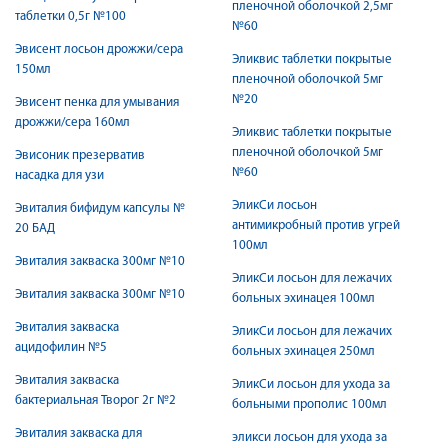
пленочной оболочкой 2,5мг
таблетки 0,5г №100
№60
Эвисент лосьон дрожжи/сера
Эликвис таблетки покрытые
150мл
пленочной оболочкой 5мг
№20
Эвисент пенка для умывания
дрожжи/сера 160мл
Эликвис таблетки покрытые
пленочной оболочкой 5мг
Эвисоник презерватив
№60
насадка для узи
ЭликСи лосьон
Эвиталия бифидум капсулы №
антимикробный против угрей
20 БАД
100мл
Эвиталия закваска 300мг №10
ЭликСи лосьон для лежачих
Эвиталия закваска 300мг №10
больных эхинацея 100мл
Эвиталия закваска
ЭликСи лосьон для лежачих
ацидофилин №5
больных эхинацея 250мл
Эвиталия закваска
ЭликСи лосьон для ухода за
бактериальная Творог 2г №2
больными прополис 100мл
Эвиталия закваска для
эликси лосьон для ухода за