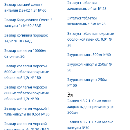
Экталуст таблетки
Эвалар кальций хелат /
жевательные 4 мг № 28
витамин D3+K2 1,3г № 60
Экталуст таблетки
Эвалар КардиоАктив Омега-3
жевательные 5мг № 28
капсулы 1г № 60 / БАД
Экталуст таблетки покрытые
Эвалар когнивия порошок
оболочкой плен об. 0,01 №
14,5г № 10 / БАД
28
Эвалар коллаген 10000мг
Экурохол капс. 500мг №60
батончик 50г
Экурохол капсулы 250мг №
Эвалар коллаген морской
50
6000мг таблетки покрытые
оболочкой 1,2г № 180
Экурохол капсулы 250мг
№100
Эвалар коллаген морской
6000мг таблетки покрытые
Эл
оболочкой 1,2г № 90
Элавия 4.3.2.1. Слим Актив
жидкость для приема внутрь
Эвалар коллаген морской II
500мл
типа капсулы по 0,65г № 30
Элавия 4.3.2.1. Слим Баланс
Эвалар коллаген морской
капсулы №30
саше-пакеты 6г № 20 / БАД