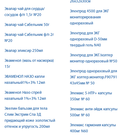
26х32х30см
Эвалар чай для сердца/
Электрод 4500 для ЭКГ
сосудов ф/п 1,5г №20
мониторирования
одноразовый
Эвалар чай Сабельник 50г
Электрод для ЭКГ
Эвалар чай Сабельник ф/п 2г
одноразовый D-50мм
№20
твердый гель N40
Эвалар эликсир 250мл
Электрод для ЭКГ/холтер
Эваменол (мазь от насморка)
монитор одноразовый №50
15г
Электрод одноразовый для
ЭВАМЕНОЛ НАЗО капли
ЭКГ холтер.монитор.F90791
назальный1%+3% 12мл
43х45мм № 50
Эваменол Назо спрей
Элемакс 5-HTP+ капсулы
назальный 1%+3% 12мл
350мг № 60
Эвелин бальзам для тела
Элемакс анти-эйдж капсулы
Слим Экстрим Спа 3Д
500мг № 60
придающий коже золотистый
Элемакс гармония капсулы
оттенок и упругость 200мл
400мг N60