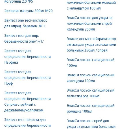
йогуртниц 2,0 №5
лежачими больными моющий
с календулой 100 мл
Эвиталия капсулы 300мг №20
ЭликСи лосьон для ухода за
Эвитест one тест-экспресс
лежачими больными спрей
для опред. беремен. № 1
календула 250мл
Эвитест тест для опр.
Эликси лосьон нейтрализатор
беременности one/1+1/
запаха для ухода за лежачими
больными 350мл / спрей
Эвитест тест для
определения беременности
ЭликСи лосьон салициловый
Перфект
100мл
Эвитест тест для
ЭликСи лосьон салициловый
определения беременности
календула 100мл
Пруф
ЭликСи лосьон салициловый
Эвитест тест для
лепестки роз 100мл
определения беременности
Суприм струйный с
ЭликСи лосьон салициловый
держателем/колпачком
ромашка 100мл
Эвитест тест-полоска для
ЭликСи лосьон-спрей для
определения беременности
ухода за лежачими больными