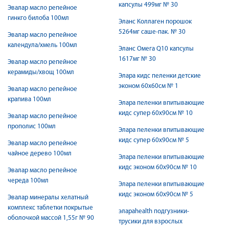
капсулы 499мг № 30
Эвалар масло репейное
гинкго билоба 100мл
Эланс Коллаген порошок
5264мг саше-пак. № 30
Эвалар масло репейное
календула/хмель 100мл
Эланс Омега Q10 капсулы
1617мг № 30
Эвалар масло репейное
керамиды/хвощ 100мл
Элара кидс пеленки детские
эконом 60х60см № 1
Эвалар масло репейное
крапива 100мл
Элара пеленки впитывающие
кидс супер 60х90см № 10
Эвалар масло репейное
прополис 100мл
Элара пеленки впитывающие
кидс супер 60х90см № 5
Эвалар масло репейное
чайное дерево 100мл
Элара пеленки впитывающие
кидс эконом 60х90см № 10
Эвалар масло репейное
череда 100мл
Элара пеленки впитывающие
кидс эконом 60х90см № 5
Эвалар минералы хелатный
комплекс таблетки покрытые
элараhealth подгузники-
оболочкой массой 1,55г № 90
трусики для взрослых