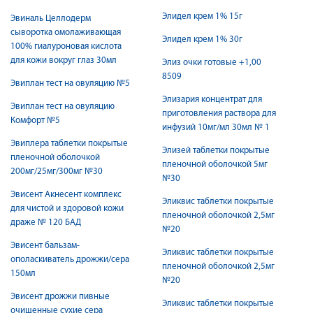
Элидел крем 1% 15г
Эвиналь Целлодерм
сыворотка омолаживающая
Элидел крем 1% 30г
100% гиалуроновая кислота
для кожи вокруг глаз 30мл
Элиз очки готовые +1,00
8509
Эвиплан тест на овуляцию №5
Элизария концентрат для
Эвиплан тест на овуляцию
приготовления раствора для
Комфорт №5
инфузий 10мг/мл 30мл № 1
Эвиплера таблетки покрытые
Элизей таблетки покрытые
пленочной оболочкой
пленочной оболочкой 5мг
200мг/25мг/300мг №30
№30
Эвисент Акнесент комплекс
Эликвис таблетки покрытые
для чистой и здоровой кожи
пленочной оболочкой 2,5мг
драже № 120 БАД
№20
Эвисент бальзам-
Эликвис таблетки покрытые
ополаскиватель дрожжи/сера
пленочной оболочкой 2,5мг
150мл
№20
Эвисент дрожжи пивные
Эликвис таблетки покрытые
очищенные сухие сера