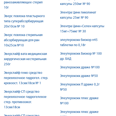
ранозаживляющее стерил
капсулы 250мг № 90
10г
Элентра Цинк пиколинат
Эверс повязка пластырного
капсулы 25мг № 90
типа суперабсорбирующая
Элентра Цинк+Селен капсулы
20х10см № 10
15мг+75мкг № 30
Эверс повязка стерильная
элеутерококк биокор n45
абсорбирующая для ран
таблетки по 0,18г
10х25см №10
Элеутерококк Биокор № 100
Эверслайф вата медицинская
др. БАД
хирургическая нестерильная
250г
Элеутерококк драже №100
Эверслайф-гемо средство
Элеутерококк драже №50
перевязочное гидрогел. стер.
кровоост. 13смх18см № 1
Элеутерококк П драже 0,2г
№50
Эверслайф-СП средство
перевязочное гидрогелевое
Элеутерококк плюс драже
стер. противоожог.
№100
13смх18см
Элеутерококк плюс драже
Эверслайф-СП средство