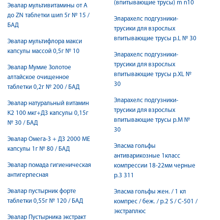
(впитывающие трусы) m n10
Эвалар мультивитамины от А
до ZN таблетки шип 5г № 15 /
Эларахелс подгузники-
БАД
трусики для взрослых
впитывающие трусы р.L № 30
Эвалар мультифлора макси
капсулы массой 0,5г № 10
Эларахелс подгузники-
трусики для взрослых
Эвалар Мумие Золотое
впитывающие трусы р.XL №
алтайское очищенное
30
таблетки 0,2г № 200 / БАД
Эларахелс подгузники-
Эвалар натуральный витамин
трусики для взрослых
К2 100 мкг+Д3 капсулы 0,15г
впитывающие трусы р.М №
№ 30 / БАД
30
Эвалар Омега-3 + Д3 2000 МЕ
Эласма гольфы
капсулы 1г № 80 / БАД
антиварикозные 1класс
Эвалар помада гигиеническая
компрессии 18-22мм черные
антигерпесная
р.3 311
Эвалар пустырник форте
Эласма гольфы жен. / 1 кл
таблетки 0,55г № 120 / БАД
компрес / беж. / р.2 S / С-501 /
экстраплюс
Эвалар Пустырника экстракт