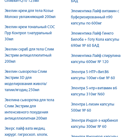
Оливки+Q10 125мл
БАД
Эвелин крем для тела Козье
Элементика Лайф витамин с
Молоко увлажняющий 200мл
буферизированный n90
капсулы по 600мг
Эвелин крем тональный СОС
Пур Контрол т.натуральный
Элементика Лайф Гинкго
30мл
Билоба + Готу Кола капсулы
690мг № 60 БАД
Эвелин скраб для тела Слим
Экстрим антицеллюлитный
Элементика Лайф спирулина
200мл
капсулы 600мг № 120
Эвелин сыворотка Слим
Элентра 5-НТР+Вит.В6
Экстрим 3D для
капсулы 100мг+6мг № 60
моделирования живота/
Элентра 5-нтр+витамин в6
талии/ягодиц 250мл
капсулы 310мг N60
Эвелина сыворотка для тела
Элентра L-лизин капсулы
Слим Экстрим для
500мг № 60
интенсивного похудения
антицеллюлитная 200мл
Элентра Индол-з-карбинол
капсулы 300мг № 60
Эверс лайф вата медиц.
хирург. гигроскоп. хлопк.
Элентра Инозитол капсулы